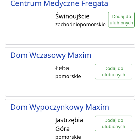
Centrum Medyczne Fregata
Świnoujście
Dodaj do
ulubionych
zachodniopomorskie
Dom Wczasowy Maxim
Łeba
Dodaj do
ulubionych
pomorskie
Dom Wypoczynkowy Maxim
Jastrzębia
Dodaj do
ulubionych
Góra
pomorskie