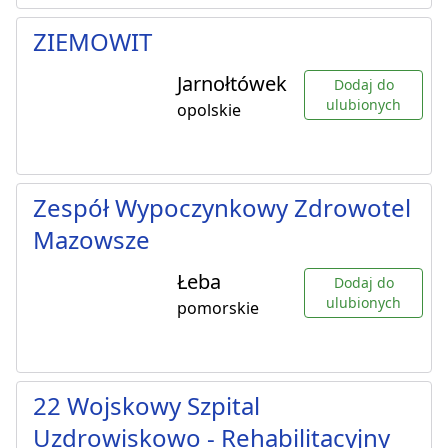
ZIEMOWIT
Jarnołtówek
Dodaj do
ulubionych
opolskie
Zespół Wypoczynkowy Zdrowotel
Mazowsze
Łeba
Dodaj do
ulubionych
pomorskie
22 Wojskowy Szpital
Uzdrowiskowo - Rehabilitacyjny