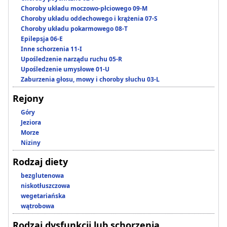
Choroby układu moczowo-płciowego 09-M
Choroby układu oddechowego i krążenia 07-S
Choroby układu pokarmowego 08-T
Epilepsja 06-E
Inne schorzenia 11-I
Upośledzenie narządu ruchu 05-R
Upośledzenie umysłowe 01-U
Zaburzenia głosu, mowy i choroby słuchu 03-L
Rejony
Góry
Jeziora
Morze
Niziny
Rodzaj diety
bezglutenowa
niskotłuszczowa
wegetariańska
wątrobowa
Rodzaj dysfunkcji lub schorzenia