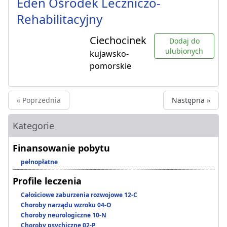
Eden Ośrodek Leczniczo-
Rehabilitacyjny
Ciechocinek
Dodaj do
ulubionych
kujawsko-
pomorskie
« Poprzednia
Następna »
Kategorie
Finansowanie pobytu
pełnopłatne
Profile leczenia
Całościowe zaburzenia rozwojowe 12-C
Choroby narządu wzroku 04-O
Choroby neurologiczne 10-N
Choroby psychiczne 02-P