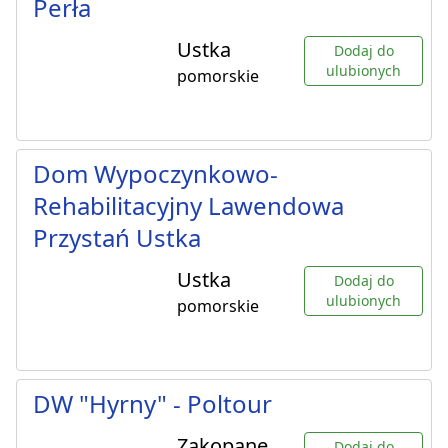
Perła
Ustka
Dodaj do
ulubionych
pomorskie
Dom Wypoczynkowo-
Rehabilitacyjny Lawendowa
Przystań Ustka
Ustka
Dodaj do
ulubionych
pomorskie
DW "Hyrny" - Poltour
Zakopane
Dodaj do