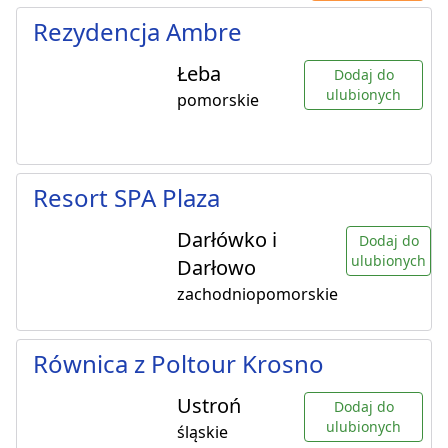
Rezydencja Ambre
Łeba
Dodaj do
ulubionych
pomorskie
Resort SPA Plaza
Darłówko i
Dodaj do
ulubionych
Darłowo
zachodniopomorskie
Równica z Poltour Krosno
Ustroń
Dodaj do
ulubionych
śląskie