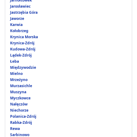
Jarnołtówek
Jarosławiec
Jastrzębia Góra
Jaworze
Karwia
Kołobrzeg
Krynica Morska
Krynica-Zdrój
Kudowa-Zdrój
Lądek-Zdrój
Łeba
Międzywodzie
Mielno
Mrzeżyno
Murzasichle
Muszyna
Myczkowce
Nałęczów
Niechorze
Polanica-Zdrój
Rabka-Zdrój
Rewa
Sarbinowo