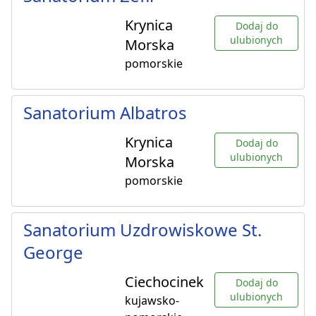
Krynica
Dodaj do
ulubionych
Morska
pomorskie
Sanatorium Albatros
Krynica
Dodaj do
ulubionych
Morska
pomorskie
Sanatorium Uzdrowiskowe St.
George
Ciechocinek
Dodaj do
ulubionych
kujawsko-