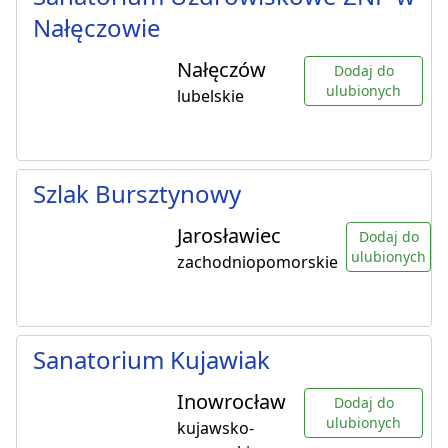
Nałęczowie
Nałęczów
Dodaj do
ulubionych
lubelskie
Szlak Bursztynowy
Jarosławiec
Dodaj do
ulubionych
zachodniopomorskie
Sanatorium Kujawiak
Inowrocław
Dodaj do
ulubionych
kujawsko-