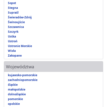
Sopot
Stegna
Supraśl
Świeradów-Zdrój
Świnoujście
Szczawnica
Szczyrk
Ustka
Ustroń
Ustronie Morskie
Wisła
Zakopane
Województwa
kujawsko-pomorskie
zachodniopomorskie
śląskie
małopolskie
dolnośląskie
pomorskie
opolskie