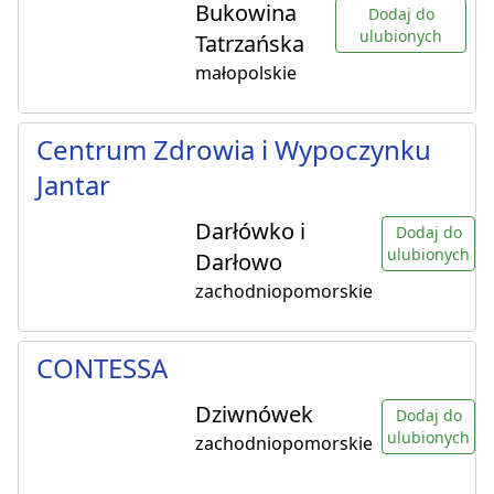
Bukowina
Dodaj do
ulubionych
Tatrzańska
małopolskie
Centrum Zdrowia i Wypoczynku
Jantar
Darłówko i
Dodaj do
ulubionych
Darłowo
zachodniopomorskie
CONTESSA
Dziwnówek
Dodaj do
ulubionych
zachodniopomorskie