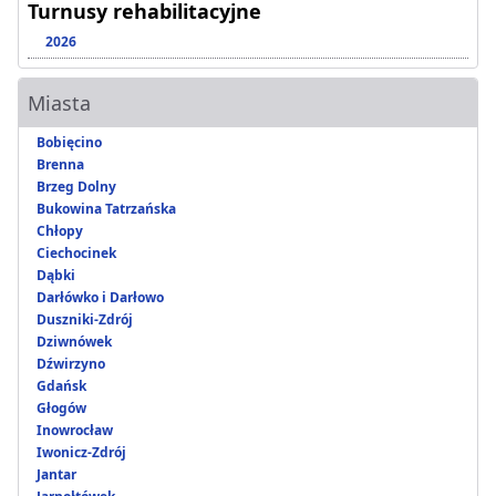
Turnusy rehabilitacyjne
2026
Miasta
Bobięcino
Brenna
Brzeg Dolny
Bukowina Tatrzańska
Chłopy
Ciechocinek
Dąbki
Darłówko i Darłowo
Duszniki-Zdrój
Dziwnówek
Dźwirzyno
Gdańsk
Głogów
Inowrocław
Iwonicz-Zdrój
Jantar