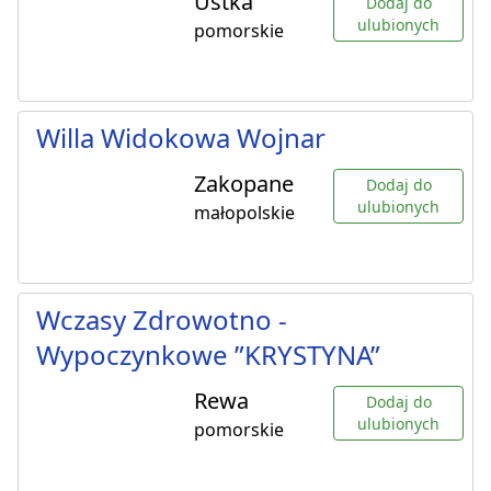
Ustka
Dodaj do
ulubionych
pomorskie
Willa Widokowa Wojnar
Zakopane
Dodaj do
ulubionych
małopolskie
Wczasy Zdrowotno -
Wypoczynkowe ”KRYSTYNA”
Rewa
Dodaj do
ulubionych
pomorskie