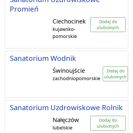
Promień
Ciechocinek
Dodaj do
ulubionych
kujawsko-
pomorskie
Sanatorium Wodnik
Świnoujście
Dodaj do
ulubionych
zachodniopomorskie
Sanatorium Uzdrowiskowe Rolnik
Nałęczów
Dodaj do
ulubionych
lubelskie