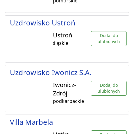
pomorskie
Uzdrowisko Ustroń
Ustroń
Dodaj do
ulubionych
śląskie
Uzdrowisko Iwonicz S.A.
Iwonicz-
Dodaj do
ulubionych
Zdrój
podkarpackie
Villa Marbela