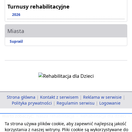
Turnusy rehabilitacyjne
2026
Miasta
Supraśl
Strona główna
|
Kontakt z serwisem
|
Reklama w serwisie
|
Polityka prywatności
|
Regulamin serwisu
|
Logowanie
Warto zobaczyć:
Nasza rehabilitacja
-
Rehabilitacja dla dzieci
-
Domy Seniora i Opieki
-
Pobyty dla zdrowia
Ta strona używa plików cookie, aby zapewnić najlepszą jakość
korzystania z naszej witryny. Pliki cookie są wykorzystywane do