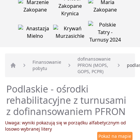
dofinansowanie
Finansowanie
PFRON (MOPS,
podla
pobytu
Strona główna
GOPS, PCPR)
Podlaskie - ośrodki
rehabilitacyjne z turnusami
z dofinansowaniem PFRON
Uwaga: wyniki pokazują się w porządku alfabetycznym od
losowo wybranej litery
Pokaż na mapie