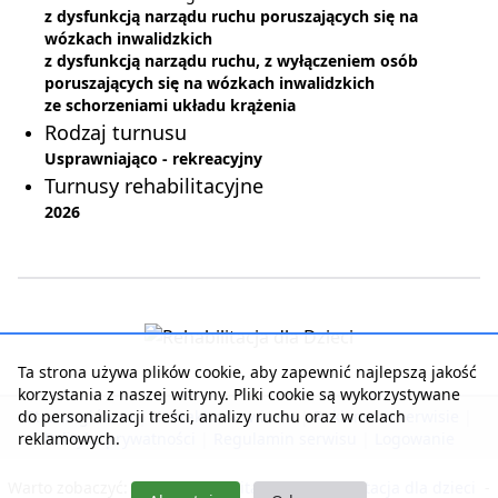
z dysfunkcją narządu ruchu poruszających się na
wózkach inwalidzkich
z dysfunkcją narządu ruchu, z wyłączeniem osób
poruszających się na wózkach inwalidzkich
ze schorzeniami układu krążenia
Rodzaj turnusu
Usprawniająco - rekreacyjny
Turnusy rehabilitacyjne
2026
Ta strona używa plików cookie, aby zapewnić najlepszą jakość
korzystania z naszej witryny. Pliki cookie są wykorzystywane
do personalizacji treści, analizy ruchu oraz w celach
Strona główna
|
Kontakt z serwisem
|
Reklama w serwisie
|
reklamowych.
Polityka prywatności
|
Regulamin serwisu
|
Logowanie
Warto zobaczyć:
Nasza rehabilitacja
-
Rehabilitacja dla dzieci
-