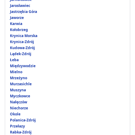
Jarosławiec
Jastrzębia Góra
Jaworze
Karwia
Kołobrzeg
Krynica Morska
Krynica-Zdrój
Kudowa-Zdrój
Lądek-Zdrój
Łeba
Międzywodzie
Mielno
Mrzeżyno
Murzasichle
Muszyna
Myczkowce
Nałęczów
Niechorze
Okole
Polanica-Zdrój
Przełazy
Rabka-Zdrój