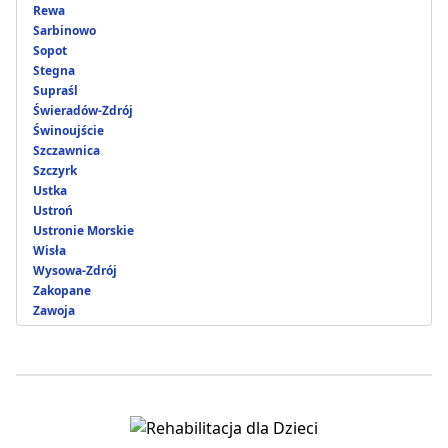
Rewa
Sarbinowo
Sopot
Stegna
Supraśl
Świeradów-Zdrój
Świnoujście
Szczawnica
Szczyrk
Ustka
Ustroń
Ustronie Morskie
Wisła
Wysowa-Zdrój
Zakopane
Zawoja