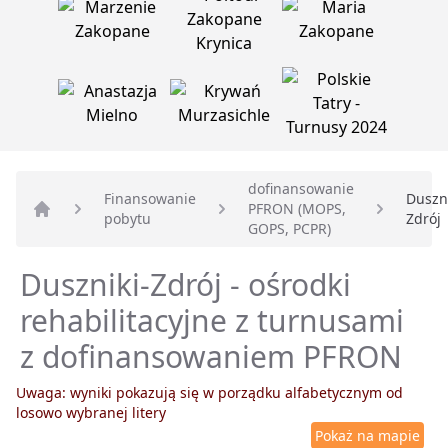
dofinansowanie
Finansowanie
Duszni
PFRON (MOPS,
pobytu
Zdrój
Strona główna
GOPS, PCPR)
Duszniki-Zdrój - ośrodki
rehabilitacyjne z turnusami
z dofinansowaniem PFRON
Uwaga: wyniki pokazują się w porządku alfabetycznym od
losowo wybranej litery
Pokaż na mapie