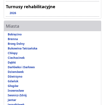
Turnusy rehabilitacyjne
2026
Miasta
Bobięcino
Brenna
Brzeg Dolny
Bukowina Tatrzańska
Chłopy
Ciechocinek
Dąbki
Darłówko i Darłowo
Dziwnówek
Dźwirzyno
Gdańsk
Głogów
Inowrocław
Iwonicz-Zdrój
Jantar
Jarnołtówek