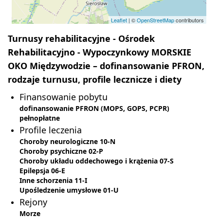
Leaflet
| ©
OpenStreetMap
contributors
Turnusy rehabilitacyjne - Ośrodek
Rehabilitacyjno - Wypoczynkowy MORSKIE
OKO Międzywodzie – dofinansowanie PFRON,
rodzaje turnusu, profile lecznicze i diety
Finansowanie pobytu
dofinansowanie PFRON (MOPS, GOPS, PCPR)
pełnopłatne
Profile leczenia
Choroby neurologiczne 10-N
Choroby psychiczne 02-P
Choroby układu oddechowego i krążenia 07-S
Epilepsja 06-E
Inne schorzenia 11-I
Upośledzenie umysłowe 01-U
Rejony
Morze