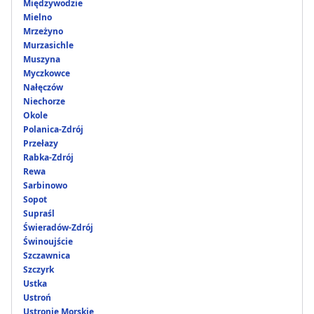
Międzywodzie
Mielno
Mrzeżyno
Murzasichle
Muszyna
Myczkowce
Nałęczów
Niechorze
Okole
Polanica-Zdrój
Przełazy
Rabka-Zdrój
Rewa
Sarbinowo
Sopot
Supraśl
Świeradów-Zdrój
Świnoujście
Szczawnica
Szczyrk
Ustka
Ustroń
Ustronie Morskie