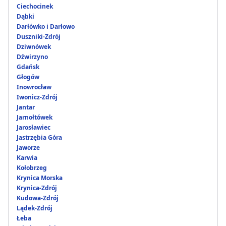
Ciechocinek
Dąbki
Darłówko i Darłowo
Duszniki-Zdrój
Dziwnówek
Dźwirzyno
Gdańsk
Głogów
Inowrocław
Iwonicz-Zdrój
Jantar
Jarnołtówek
Jarosławiec
Jastrzębia Góra
Jaworze
Karwia
Kołobrzeg
Krynica Morska
Krynica-Zdrój
Kudowa-Zdrój
Lądek-Zdrój
Łeba