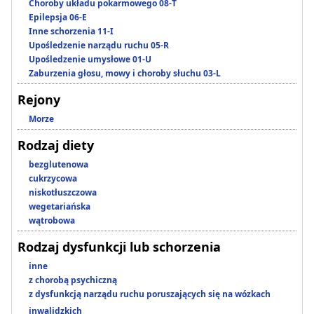
Choroby układu pokarmowego 08-T
Epilepsja 06-E
Inne schorzenia 11-I
Upośledzenie narządu ruchu 05-R
Upośledzenie umysłowe 01-U
Zaburzenia głosu, mowy i choroby słuchu 03-L
Rejony
Morze
Rodzaj diety
bezglutenowa
cukrzycowa
niskotłuszczowa
wegetariańska
wątrobowa
Rodzaj dysfunkcji lub schorzenia
inne
z chorobą psychiczną
z dysfunkcją narządu ruchu poruszających się na wózkach
inwalidzkich