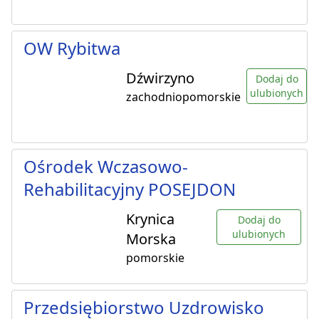
OW Rybitwa
Dźwirzyno
Dodaj do
ulubionych
zachodniopomorskie
Ośrodek Wczasowo-
Rehabilitacyjny POSEJDON
Krynica
Dodaj do
ulubionych
Morska
pomorskie
Przedsiębiorstwo Uzdrowisko