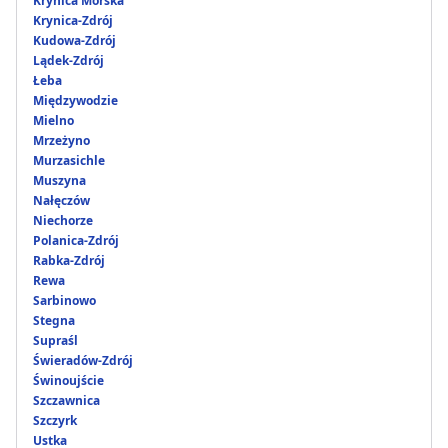
Krynica Morska
Krynica-Zdrój
Kudowa-Zdrój
Lądek-Zdrój
Łeba
Międzywodzie
Mielno
Mrzeżyno
Murzasichle
Muszyna
Nałęczów
Niechorze
Polanica-Zdrój
Rabka-Zdrój
Rewa
Sarbinowo
Stegna
Supraśl
Świeradów-Zdrój
Świnoujście
Szczawnica
Szczyrk
Ustka