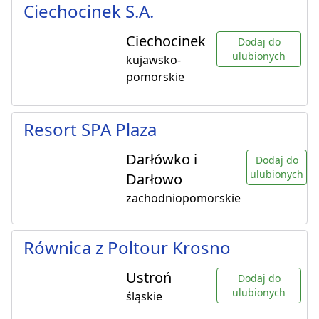
Ciechocinek S.A.
Ciechocinek
Dodaj do
ulubionych
kujawsko-
pomorskie
Resort SPA Plaza
Darłówko i
Dodaj do
ulubionych
Darłowo
zachodniopomorskie
Równica z Poltour Krosno
Ustroń
Dodaj do
ulubionych
śląskie