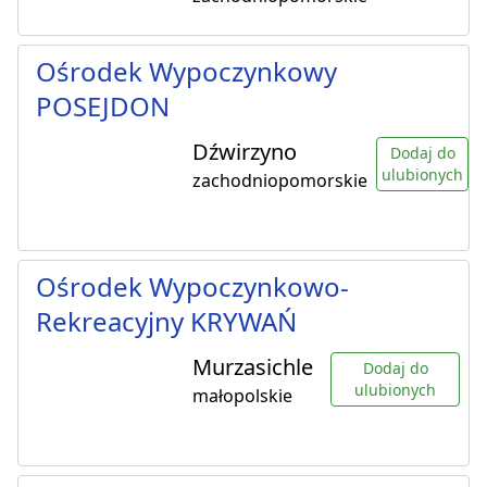
Ośrodek Wypoczynkowy
POSEJDON
Dźwirzyno
Dodaj do
ulubionych
zachodniopomorskie
Ośrodek Wypoczynkowo-
Rekreacyjny KRYWAŃ
Murzasichle
Dodaj do
ulubionych
małopolskie