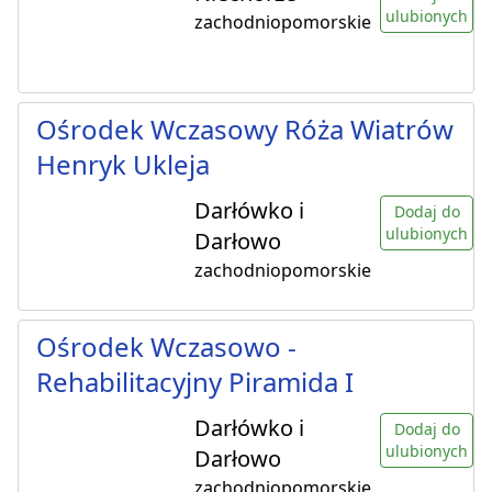
ulubionych
zachodniopomorskie
Ośrodek Wczasowy Róża Wiatrów
Henryk Ukleja
Darłówko i
Dodaj do
ulubionych
Darłowo
zachodniopomorskie
Ośrodek Wczasowo -
Rehabilitacyjny Piramida I
Darłówko i
Dodaj do
ulubionych
Darłowo
zachodniopomorskie