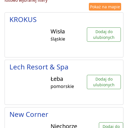
losowo wybranej litery
Pokaż na mapie
KROKUS
Wisła
Dodaj do
ulubionych
śląskie
Lech Resort & Spa
Łeba
Dodaj do
ulubionych
pomorskie
New Corner
Niechorze
Dodaj do