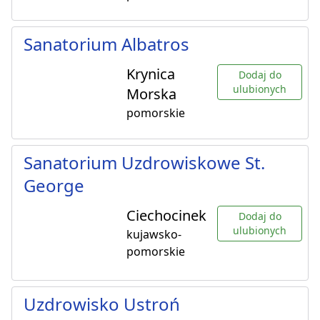
Sanatorium Albatros
Krynica
Dodaj do
ulubionych
Morska
pomorskie
Sanatorium Uzdrowiskowe St.
George
Ciechocinek
Dodaj do
ulubionych
kujawsko-
pomorskie
Uzdrowisko Ustroń