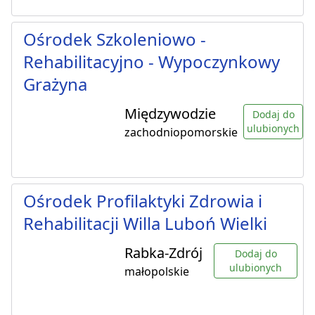
Ośrodek Szkoleniowo -
Rehabilitacyjno - Wypoczynkowy
Grażyna
Międzywodzie
Dodaj do
ulubionych
zachodniopomorskie
Ośrodek Profilaktyki Zdrowia i
Rehabilitacji Willa Luboń Wielki
Rabka-Zdrój
Dodaj do
ulubionych
małopolskie