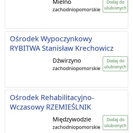
Mielno
Dodaj do
ulubionych
zachodniopomorskie
Ośrodek Wypoczynkowy
RYBITWA Stanisław Krechowicz
Dźwirzyno
Dodaj do
ulubionych
zachodniopomorskie
Ośrodek Rehabilitacyjno-
Wczasowy RZEMIEŚLNIK
Międzywodzie
Dodaj do
ulubionych
zachodniopomorskie