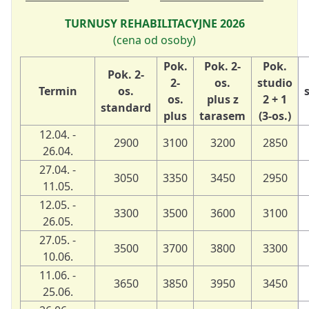
TURNUSY REHABILITACYJNE 2026
(cena od osoby)
Pok.
Pok. 2-
Pok.
Pok. 2-
2-
os.
studio
Termin
os.
os.
plus z
2 + 1
standard
plus
tarasem
(3-os.)
12.04. -
2900
3100
3200
2850
26.04.
27.04. -
3050
3350
3450
2950
11.05.
12.05. -
3300
3500
3600
3100
26.05.
27.05. -
3500
3700
3800
3300
10.06.
11.06. -
3650
3850
3950
3450
25.06.