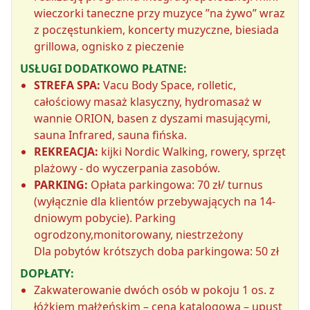
wieczorki taneczne przy muzyce ”na żywo” wraz
z poczęstunkiem, koncerty muzyczne, biesiada
grillowa, ognisko z pieczenie
USŁUGI DODATKOWO PŁATNE:
STREFA SPA:
Vacu Body Space, rolletic,
całościowy masaż klasyczny, hydromasaż w
wannie ORION, basen z dyszami masującymi,
sauna Infrared, sauna fińska.
REKREACJA:
kijki Nordic Walking, rowery, sprzęt
plażowy - do wyczerpania zasobów.
PARKING:
Opłata parkingowa: 70 zł/ turnus
(wyłącznie dla klientów przebywających na 14-
dniowym pobycie). Parking
ogrodzony,monitorowany, niestrzeżony
Dla pobytów krótszych doba parkingowa: 50 zł
DOPŁATY:
Zakwaterowanie dwóch osób w pokoju 1 os. z
łóżkiem małżeńskim – cena katalogowa – upust