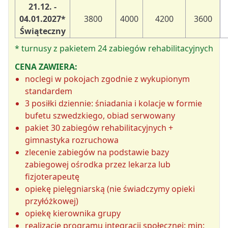
21.12. -
04.01.2027*
3800
4000
4200
3600
Świąteczny
* turnusy z pakietem 24 zabiegów rehabilitacyjnych
CENA ZAWIERA:
noclegi w pokojach zgodnie z wykupionym
standardem
3 posiłki dziennie: śniadania i kolacje w formie
bufetu szwedzkiego, obiad serwowany
pakiet 30 zabiegów rehabilitacyjnych +
gimnastyka rozruchowa
zlecenie zabiegów na podstawie bazy
zabiegowej ośrodka przez lekarza lub
fizjoterapeutę
opiekę pielęgniarską (nie świadczymy opieki
przyłóżkowej)
opiekę kierownika grupy
realizację programu integracji społecznej: min: