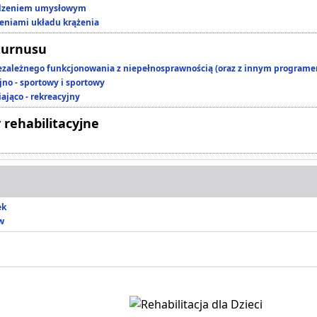
edzeniem umysłowym
zeniami układu krążenia
turnusu
ezależnego funkcjonowania z niepełnosprawnością (oraz z innym program
jno - sportowy i sportowy
ająco - rekreacyjny
 rehabilitacyjne
ek
w