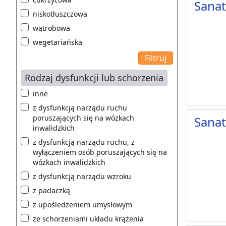
Sana
niskotłuszczowa
wątrobowa
wegetariańska
Rodzaj dysfunkcji lub schorzenia
inne
z dysfunkcją narządu ruchu
poruszających się na wózkach
Sana
inwalidzkich
z dysfunkcją narządu ruchu, z
wyłączeniem osób poruszających się na
wózkach inwalidzkich
z dysfunkcją narządu wzroku
z padaczką
z upośledzeniem umysłowym
ze schorzeniami układu krążenia