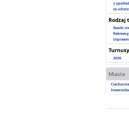
z upośl
ze schor
Rodzaj 
Nauki ni
Rekreacy
Usprawni
Turnusy
2026
Miasta
Ciechocin
Inowrocła