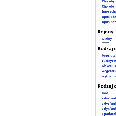
Choroby 
Choroby 
Inne scho
Upośledz
Upośledz
Rejony
Niziny
Rodzaj 
bezglut
cukrzyc
niskotłu
wegetari
wątrobo
Rodzaj 
inne
z dysfun
z dysfun
z dysfun
z padacz