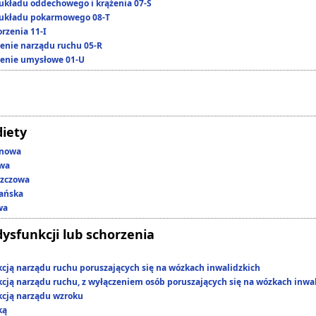
układu oddechowego i krążenia 07-S
układu pokarmowego 08-T
rzenia 11-I
enie narządu ruchu 05-R
enie umysłowe 01-U
diety
enowa
owa
szczowa
ańska
wa
dysfunkcji lub schorzenia
kcją narządu ruchu poruszających się na wózkach inwalidzkich
kcją narządu ruchu, z wyłączeniem osób poruszających się na wózkach inwa
kcją narządu wzroku
ką