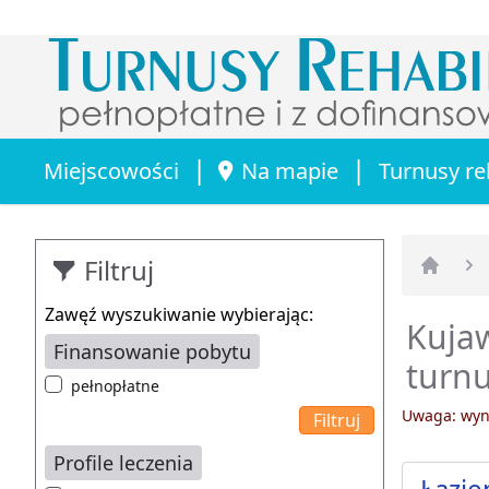
|
|
Miejscowości
Na mapie
Turnusy re
Filtruj
Strona 
Zawęź wyszukiwanie wybierając:
Kujaw
Finansowanie pobytu
turn
pełnopłatne
Uwaga: wyni
Profile leczenia
Łazie