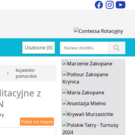
Ulubione (0)
kujawsko-
pomorskie
itacyjne z
N
ry
Pokaż na mapie