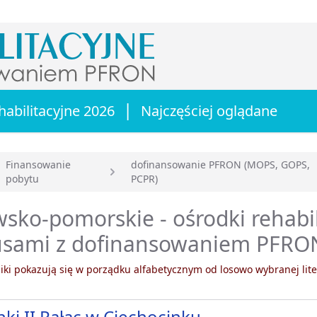
|
habilitacyjne 2026
Najczęściej oglądane
Finansowanie
dofinansowanie PFRON (MOPS, GOPS,
pobytu
PCPR)
główna
sko-pomorskie - ośrodki rehabil
usami z dofinansowaniem PFRO
ki pokazują się w porządku alfabetycznym od losowo wybranej lite
nki II Pałac w Ciechocinku