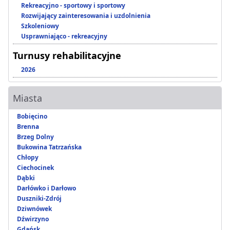
Rekreacyjno - sportowy i sportowy
Rozwijający zainteresowania i uzdolnienia
Szkoleniowy
Usprawniająco - rekreacyjny
Turnusy rehabilitacyjne
2026
Miasta
Bobięcino
Brenna
Brzeg Dolny
Bukowina Tatrzańska
Chłopy
Ciechocinek
Dąbki
Darłówko i Darłowo
Duszniki-Zdrój
Dziwnówek
Dźwirzyno
Gdańsk