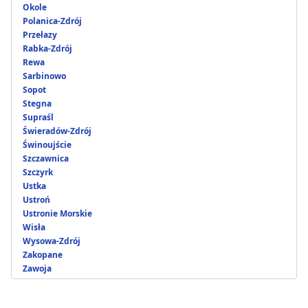
Okole
Polanica-Zdrój
Przełazy
Rabka-Zdrój
Rewa
Sarbinowo
Sopot
Stegna
Supraśl
Świeradów-Zdrój
Świnoujście
Szczawnica
Szczyrk
Ustka
Ustroń
Ustronie Morskie
Wisła
Wysowa-Zdrój
Zakopane
Zawoja