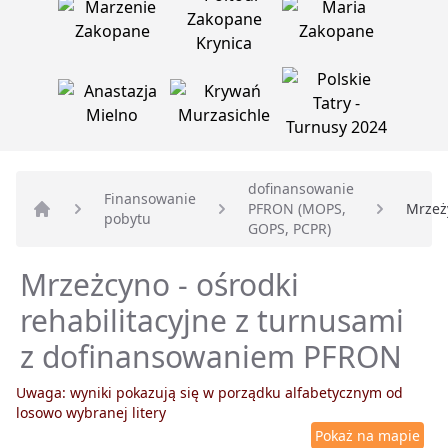
dofinansowanie
Finansowanie
PFRON (MOPS,
Mrzeż
pobytu
Strona główna
GOPS, PCPR)
Mrzeżcyno - ośrodki
rehabilitacyjne z turnusami
z dofinansowaniem PFRON
Uwaga: wyniki pokazują się w porządku alfabetycznym od
losowo wybranej litery
Pokaż na mapie