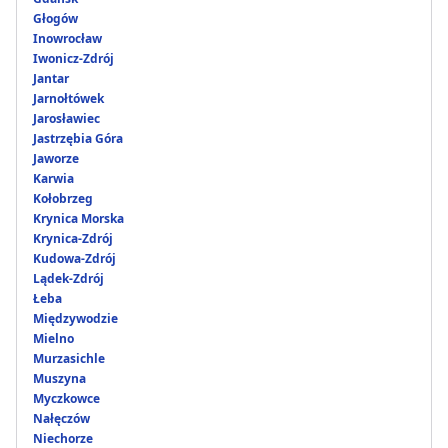
Głogów
Inowrocław
Iwonicz-Zdrój
Jantar
Jarnołtówek
Jarosławiec
Jastrzębia Góra
Jaworze
Karwia
Kołobrzeg
Krynica Morska
Krynica-Zdrój
Kudowa-Zdrój
Lądek-Zdrój
Łeba
Międzywodzie
Mielno
Murzasichle
Muszyna
Myczkowce
Nałęczów
Niechorze