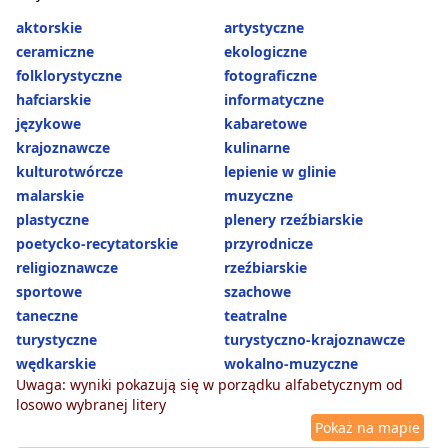
aktorskie
artystyczne
ceramiczne
ekologiczne
folklorystyczne
fotograficzne
hafciarskie
informatyczne
językowe
kabaretowe
krajoznawcze
kulinarne
kulturotwórcze
lepienie w glinie
malarskie
muzyczne
plastyczne
plenery rzeźbiarskie
poetycko-recytatorskie
przyrodnicze
religioznawcze
rzeźbiarskie
sportowe
szachowe
taneczne
teatralne
turystyczne
turystyczno-krajoznawcze
wędkarskie
wokalno-muzyczne
Uwaga: wyniki pokazują się w porządku alfabetycznym od
losowo wybranej litery
Pokaż na mapie