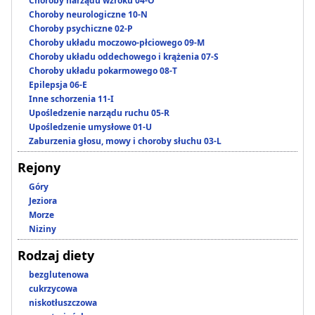
Choroby narządu wzroku 04-O
Choroby neurologiczne 10-N
Choroby psychiczne 02-P
Choroby układu moczowo-płciowego 09-M
Choroby układu oddechowego i krążenia 07-S
Choroby układu pokarmowego 08-T
Epilepsja 06-E
Inne schorzenia 11-I
Upośledzenie narządu ruchu 05-R
Upośledzenie umysłowe 01-U
Zaburzenia głosu, mowy i choroby słuchu 03-L
Rejony
Góry
Jeziora
Morze
Niziny
Rodzaj diety
bezglutenowa
cukrzycowa
niskotłuszczowa