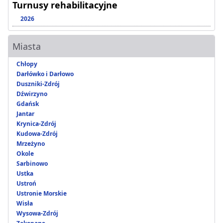
Turnusy rehabilitacyjne
2026
Miasta
Chłopy
Darłówko i Darłowo
Duszniki-Zdrój
Dźwirzyno
Gdańsk
Jantar
Krynica-Zdrój
Kudowa-Zdrój
Mrzeżyno
Okole
Sarbinowo
Ustka
Ustroń
Ustronie Morskie
Wisła
Wysowa-Zdrój