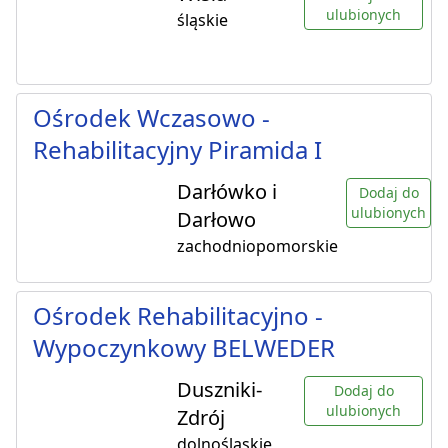
ulubionych
śląskie
Ośrodek Wczasowo -
Rehabilitacyjny Piramida I
Darłówko i
Dodaj do
ulubionych
Darłowo
zachodniopomorskie
Ośrodek Rehabilitacyjno -
Wypoczynkowy BELWEDER
Duszniki-
Dodaj do
ulubionych
Zdrój
dolnośląskie