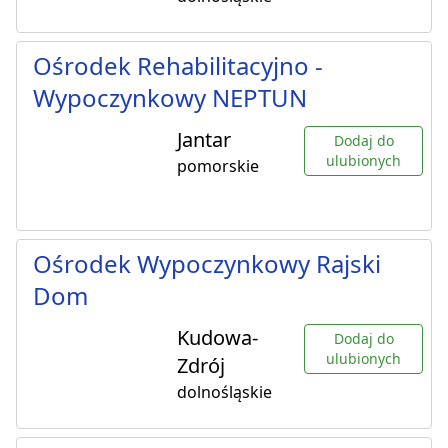
Ośrodek Rehabilitacyjno -
Wypoczynkowy NEPTUN
Jantar
Dodaj do
ulubionych
pomorskie
Ośrodek Wypoczynkowy Rajski
Dom
Kudowa-
Dodaj do
ulubionych
Zdrój
dolnośląskie