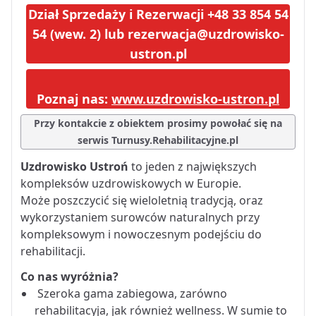
Dział Sprzedaży i Rezerwacji +48 33 854 54
54 (wew. 2) lub rezerwacja@uzdrowisko-
ustron.pl
Poznaj nas:
www.uzdrowisko-ustron.pl
Przy kontakcie z obiektem prosimy powołać się na
serwis Turnusy.Rehabilitacyjne.pl
Uzdrowisko Ustroń
to jeden z największych
kompleksów uzdrowiskowych w Europie.
Może poszczycić się wieloletnią tradycją, oraz
wykorzystaniem surowców naturalnych przy
kompleksowym i nowoczesnym podejściu do
rehabilitacji.
Co nas wyróżnia?
Szeroka gama zabiegowa, zarówno
rehabilitacyja, jak również wellness. W sumie to