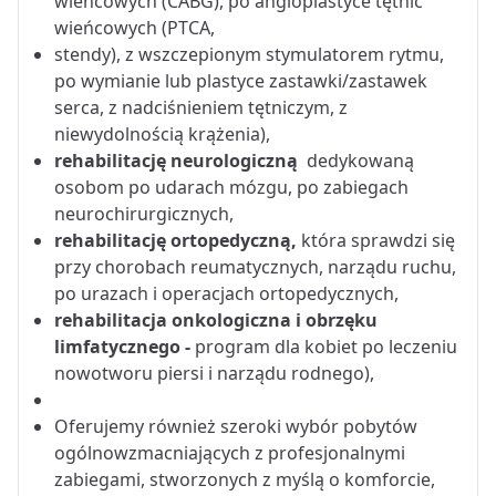
wieńcowych (CABG), po angioplastyce tętnic
wieńcowych (PTCA,
stendy), z wszczepionym stymulatorem rytmu,
po wymianie lub plastyce zastawki/zastawek
serca, z nadciśnieniem tętniczym, z
niewydolnością krążenia),
rehabilitację neurologiczną
dedykowaną
osobom po udarach mózgu, po zabiegach
neurochirurgicznych,
rehabilitację ortopedyczną,
która sprawdzi się
przy chorobach reumatycznych, narządu ruchu,
po urazach i operacjach ortopedycznych,
rehabilitacja onkologiczna i obrzęku
limfatycznego -
program dla kobiet po leczeniu
nowotworu piersi i narządu rodnego),
Oferujemy również szeroki wybór pobytów
ogólnowzmacniających z profesjonalnymi
zabiegami, stworzonych z myślą o komforcie,