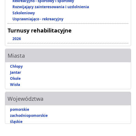
Rekreacyjno - sportowy i sportowy
Rozwijający zainteresowania i uzdolnienia
Szkoleniowy
Usprawniająco - rekreacyjny
Turnusy rehabilitacyjne
2026
Miasta
Chłopy
Jantar
Okole
Wisła
Województwa
pomorskie
zachodniopomorskie
śląskie