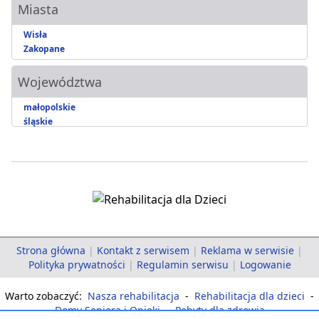
Miasta
Wisła
Zakopane
Województwa
małopolskie
śląskie
Strona główna
|
Kontakt z serwisem
|
Reklama w serwisie
|
Polityka prywatności
|
Regulamin serwisu
|
Logowanie
Warto zobaczyć:
Nasza rehabilitacja
-
Rehabilitacja dla dzieci
-
Domy Seniora i Opieki
-
Pobyty dla zdrowia