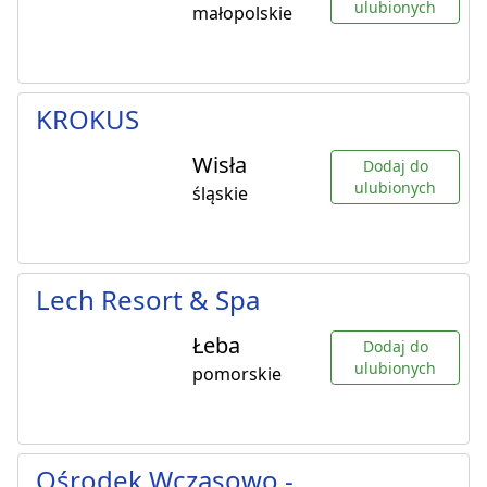
ulubionych
małopolskie
KROKUS
Wisła
Dodaj do
ulubionych
śląskie
Lech Resort & Spa
Łeba
Dodaj do
ulubionych
pomorskie
Ośrodek Wczasowo -