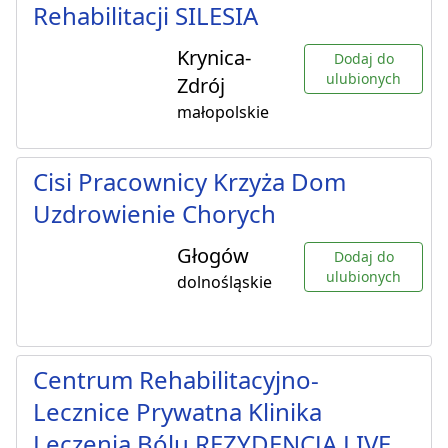
Rehabilitacji SILESIA
Krynica-
Dodaj do
ulubionych
Zdrój
małopolskie
Cisi Pracownicy Krzyża Dom
Uzdrowienie Chorych
Głogów
Dodaj do
ulubionych
dolnośląskie
Centrum Rehabilitacyjno-
Lecznice Prywatna Klinika
Leczenia Bólu REZYDENCJA LIVE