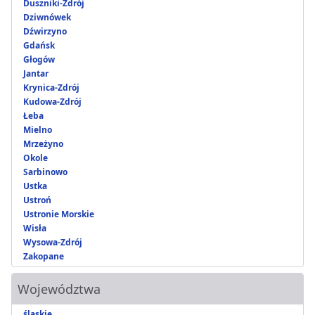
Duszniki-Zdrój
Dziwnówek
Dźwirzyno
Gdańsk
Głogów
Jantar
Krynica-Zdrój
Kudowa-Zdrój
Łeba
Mielno
Mrzeżyno
Okole
Sarbinowo
Ustka
Ustroń
Ustronie Morskie
Wisła
Wysowa-Zdrój
Zakopane
Województwa
śląskie