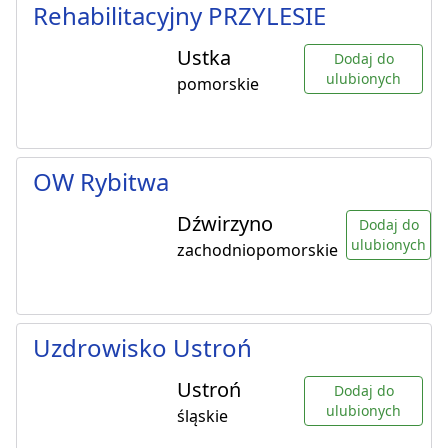
Rehabilitacyjny PRZYLESIE
Ustka
Dodaj do
ulubionych
pomorskie
OW Rybitwa
Dźwirzyno
Dodaj do
ulubionych
zachodniopomorskie
Uzdrowisko Ustroń
Ustroń
Dodaj do
ulubionych
śląskie