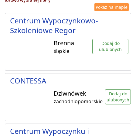
losowo wybranej litery
Pokaż na mapie
Centrum Wypoczynkowo-
Szkoleniowe Regor
Brenna
Dodaj do
ulubionych
śląskie
CONTESSA
Dziwnówek
Dodaj do
ulubionych
zachodniopomorskie
Centrum Wypoczynku i