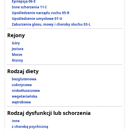
Epilepsja 06-E
Inne schorzenia 11-I
Upośledzenie narządu ruchu 05-R
Upośledzenie umysłowe 01-U
Zaburzenia głosu, mowy i choroby słuchu 03-L
Rejony
Góry
Jeziora
Morze
Niziny
Rodzaj diety
bezglutenowa
cukrzycowa
niskotłuszczowa
wegetariańska
wątrobowa
Rodzaj dysfunkcji lub schorzenia
inne
z chorobą psychiczną