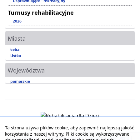
Usprawniająco - rekreacyjny
Turnusy rehabilitacyjne
2026
Miasta
Łeba
Ustka
Województwa
pomorskie
Ta strona używa plików cookie, aby zapewnić najlepszą jakość
korzystania z naszej witryny. Pliki cookie są wykorzystywane
Strona główna
|
Kontakt z serwisem
|
Reklama w serwisie
|