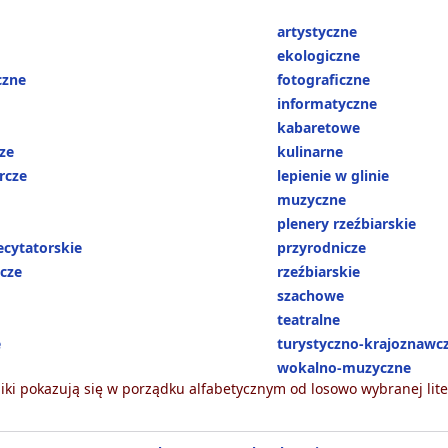
artystyczne
ekologiczne
czne
fotograficzne
informatyczne
kabaretowe
ze
kulinarne
rcze
lepienie w glinie
muzyczne
plenery rzeźbiarskie
ecytatorskie
przyrodnicze
wcze
rzeźbiarskie
szachowe
teatralne
e
turystyczno-krajoznawc
wokalno-muzyczne
ki pokazują się w porządku alfabetycznym od losowo wybranej lite