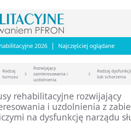
|
habilitacyjne 2026
Najczęściej oglądane
Rozwijający
Rodzaj
Rodzaj dysfunkcj
zainteresowania i
turnusu
lub schorzenia
główna
uzdolnienia
sy rehabilitacyjne rozwijający
eresowania i uzdolnienia z zabi
iczymi na dysfunkcję narządu s