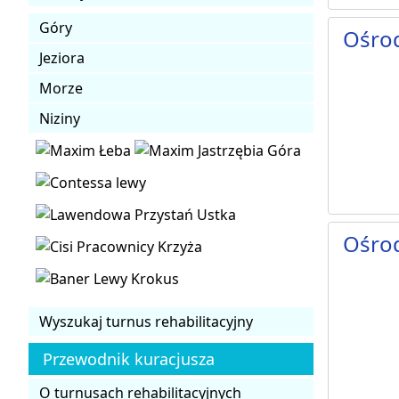
Góry
Ośrod
Jeziora
Morze
Niziny
Ośro
Wyszukaj turnus rehabilitacyjny
Przewodnik kuracjusza
O turnusach rehabilitacyjnych