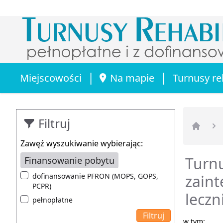
|
|
Miejscowości
Na mapie
Turnusy re
Filtruj
Strona 
Zawęź wyszukiwanie wybierając:
Turnu
Finansowanie pobytu
dofinansowanie PFRON (MOPS, GOPS,
zaint
PCPR)
leczn
pełnopłatne
w tym: