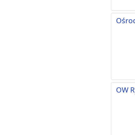
Ośro
OW R