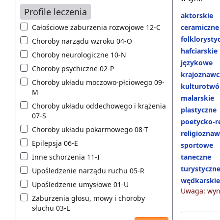
Profile leczenia
aktorskie
Całościowe zaburzenia rozwojowe 12-C
ceramiczne
folklorysty
Choroby narządu wzroku 04-O
hafciarskie
Choroby neurologiczne 10-N
językowe
Choroby psychiczne 02-P
krajoznawc
Choroby układu moczowo-płciowego 09-
kulturotwó
M
malarskie
Choroby układu oddechowego i krążenia
plastyczne
07-S
poetycko-r
Choroby układu pokarmowego 08-T
religiozna
Epilepsja 06-E
sportowe
Inne schorzenia 11-I
taneczne
turystyczn
Upośledzenie narządu ruchu 05-R
wędkarskie
Upośledzenie umysłowe 01-U
Uwaga: wyni
Zaburzenia głosu, mowy i choroby
słuchu 03-L