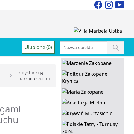
Ulubione (0)
i
z dysfunkcją
narządu słuchu
egami
łuchu