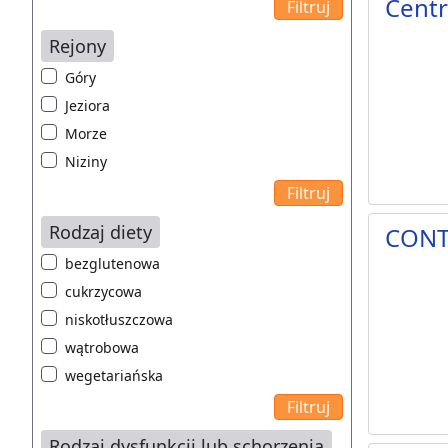
Cent
Rejony
Góry
Jeziora
Morze
Niziny
Rodzaj diety
CONT
bezglutenowa
cukrzycowa
niskotłuszczowa
wątrobowa
wegetariańska
Rodzaj dysfunkcji lub schorzenia