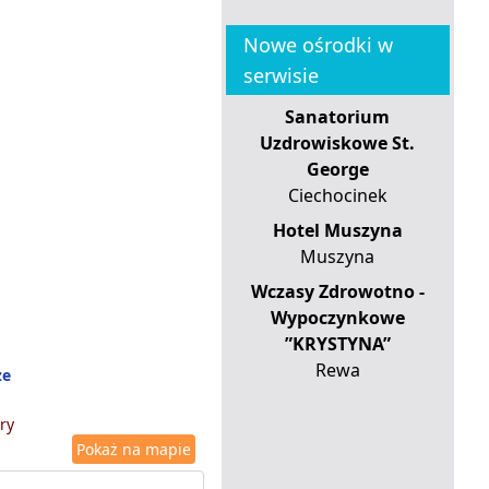
Nowe ośrodki w
serwisie
Sanatorium
Uzdrowiskowe St.
George
Ciechocinek
Hotel Muszyna
Muszyna
Wczasy Zdrowotno -
Wypoczynkowe
”KRYSTYNA”
Rewa
ze
ry
Pokaż na mapie