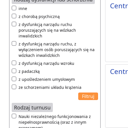
Centr
inne
z chorobą psychiczną
z dysfunkcją narządu ruchu
poruszających się na wózkach
inwalidzkich
z dysfunkcją narządu ruchu, z
wyłączeniem osób poruszających się na
wózkach inwalidzkich
z dysfunkcją narządu wzroku
Centr
z padaczką
z upośledzeniem umysłowym
ze schorzeniami układu krążenia
Rodzaj turnusu
Nauki niezależnego funkcjonowania z
niepełnosprawnością (oraz z innym
programem)