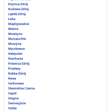
Krynica-Zdrój
Kudowa-Zdrój
Lądek-Zdrój
Łeba
Międzywodzie
Mielno
Mrzeżyno
Murzasichle
Muszyna
Myczkowce
Nałęczów
Niechorze
Polanica-Zdrój
Przełazy
Rabka-Zdrój
Rewa
Sarbinowo
Skomielna Czarna
Sopot
Stegna
Świnoujście
Ustka