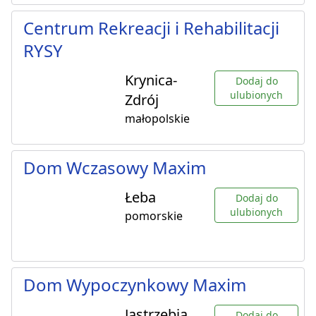
Centrum Rekreacji i Rehabilitacji
RYSY
Krynica-
Dodaj do
ulubionych
Zdrój
małopolskie
Dom Wczasowy Maxim
Łeba
Dodaj do
ulubionych
pomorskie
Dom Wypoczynkowy Maxim
Jastrzębia
Dodaj do