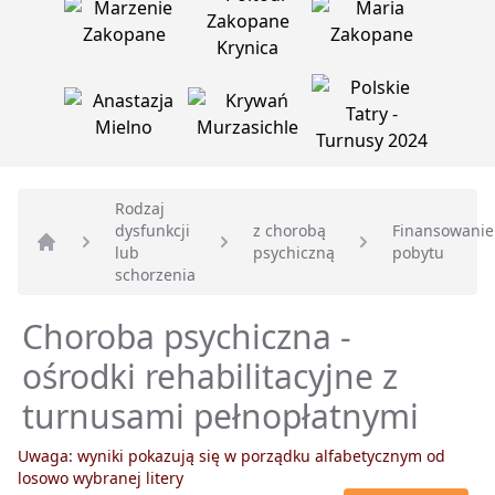
Rodzaj
dysfunkcji
z chorobą
Finansowanie
lub
psychiczną
pobytu
Strona główna
schorzenia
Choroba psychiczna -
ośrodki rehabilitacyjne z
turnusami pełnopłatnymi
Uwaga: wyniki pokazują się w porządku alfabetycznym od
losowo wybranej litery