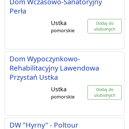
Dom Wczasowo-Sanatoryjny
Perła
Ustka
Dodaj do
ulubionych
pomorskie
Dom Wypoczynkowo-
Rehabilitacyjny Lawendowa
Przystań Ustka
Ustka
Dodaj do
ulubionych
pomorskie
DW "Hyrny" - Poltour