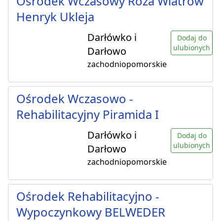
Ośrodek Wczasowy Róża Wiatrów
Henryk Ukleja
Darłówko i
Dodaj do
ulubionych
Darłowo
zachodniopomorskie
Ośrodek Wczasowo -
Rehabilitacyjny Piramida I
Darłówko i
Dodaj do
ulubionych
Darłowo
zachodniopomorskie
Ośrodek Rehabilitacyjno -
Wypoczynkowy BELWEDER