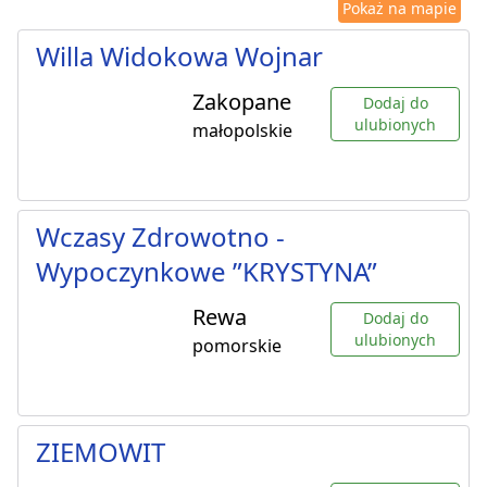
Pokaż na mapie
Willa Widokowa Wojnar
Zakopane
Dodaj do
ulubionych
małopolskie
Wczasy Zdrowotno -
Wypoczynkowe ”KRYSTYNA”
Rewa
Dodaj do
ulubionych
pomorskie
ZIEMOWIT