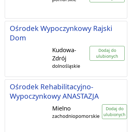
Ośrodek Wypoczynkowy Rajski
Dom
Kudowa-
Dodaj do
ulubionych
Zdrój
dolnośląskie
Ośrodek Rehabilitacyjno-
Wypoczynkowy ANASTAZJA
Mielno
Dodaj do
ulubionych
zachodniopomorskie