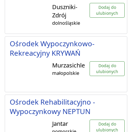
Duszniki-
Dodaj do
ulubionych
Zdrój
dolnośląskie
Ośrodek Wypoczynkowo-
Rekreacyjny KRYWAŃ
Murzasichle
Dodaj do
ulubionych
małopolskie
Ośrodek Rehabilitacyjno -
Wypoczynkowy NEPTUN
Jantar
Dodaj do
ulubionych
pomorskie