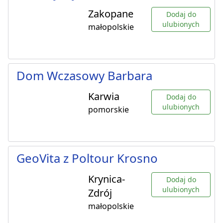
Zakopane
Dodaj do
ulubionych
małopolskie
Dom Wczasowy Barbara
Karwia
Dodaj do
ulubionych
pomorskie
GeoVita z Poltour Krosno
Krynica-
Dodaj do
ulubionych
Zdrój
małopolskie