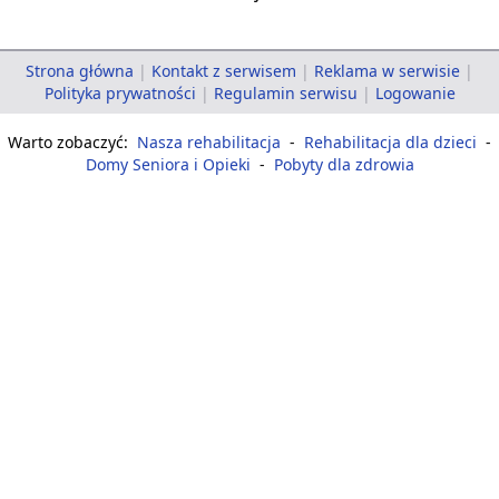
Strona główna
|
Kontakt z serwisem
|
Reklama w serwisie
|
Polityka prywatności
|
Regulamin serwisu
|
Logowanie
Warto zobaczyć:
Nasza rehabilitacja
-
Rehabilitacja dla dzieci
-
Domy Seniora i Opieki
-
Pobyty dla zdrowia