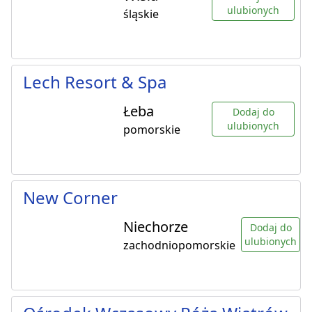
ulubionych
śląskie
Lech Resort & Spa
Łeba
Dodaj do
ulubionych
pomorskie
New Corner
Niechorze
Dodaj do
ulubionych
zachodniopomorskie