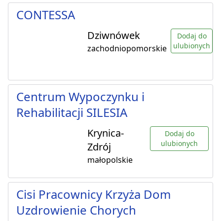
CONTESSA
Dziwnówek
Dodaj do
ulubionych
zachodniopomorskie
Centrum Wypoczynku i
Rehabilitacji SILESIA
Krynica-
Dodaj do
ulubionych
Zdrój
małopolskie
Cisi Pracownicy Krzyża Dom
Uzdrowienie Chorych