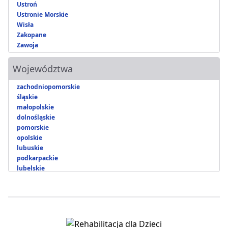
Ustroń
Ustronie Morskie
Wisła
Zakopane
Zawoja
Województwa
zachodniopomorskie
śląskie
małopolskie
dolnośląskie
pomorskie
opolskie
lubuskie
podkarpackie
lubelskie