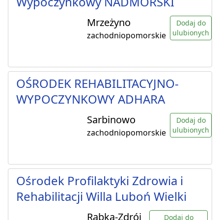
Wypoczynkowy NADMORSKI
Mrzeżyno
Dodaj do
ulubionych
zachodniopomorskie
OŚRODEK REHABILITACYJNO-
WYPOCZYNKOWY ADHARA
Sarbinowo
Dodaj do
ulubionych
zachodniopomorskie
Ośrodek Profilaktyki Zdrowia i
Rehabilitacji Willa Luboń Wielki
Rabka-Zdrój
Dodaj do