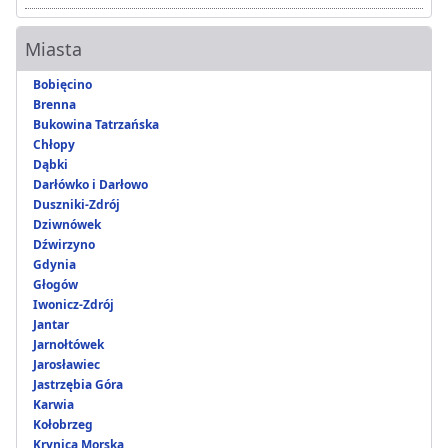
Miasta
Bobięcino
Brenna
Bukowina Tatrzańska
Chłopy
Dąbki
Darłówko i Darłowo
Duszniki-Zdrój
Dziwnówek
Dźwirzyno
Gdynia
Głogów
Iwonicz-Zdrój
Jantar
Jarnołtówek
Jarosławiec
Jastrzębia Góra
Karwia
Kołobrzeg
Krynica Morska