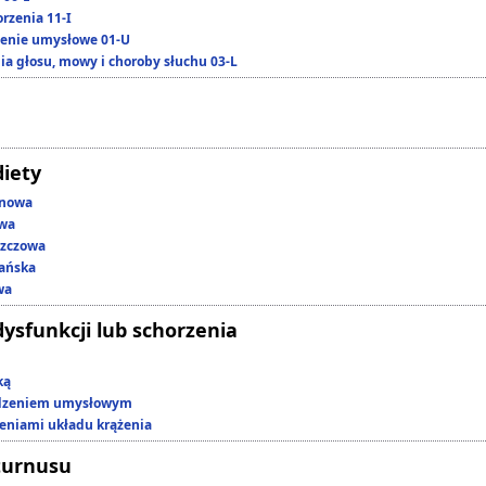
rzenia 11-I
enie umysłowe 01-U
ia głosu, mowy i choroby słuchu 03-L
diety
enowa
owa
szczowa
ańska
wa
dysfunkcji lub schorzenia
ką
edzeniem umysłowym
zeniami układu krążenia
turnusu