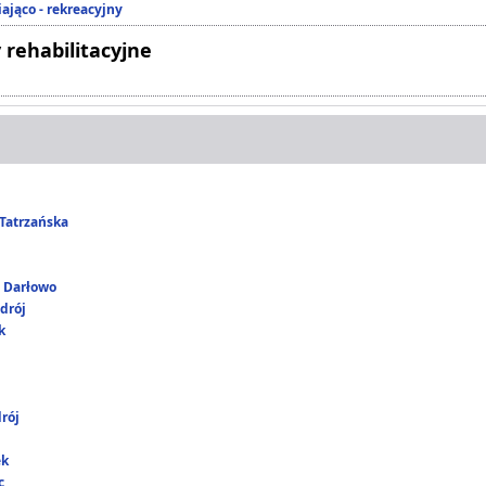
ająco - rekreacyjny
 rehabilitacyjne
Tatrzańska
i Darłowo
drój
k
rój
ek
c