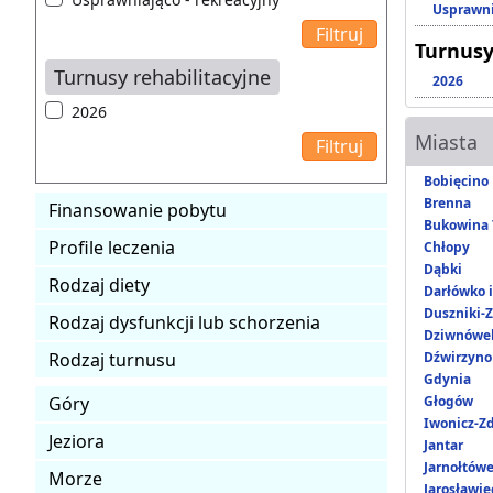
Usprawni
Turnusy
Turnusy rehabilitacyjne
2026
2026
Miasta
Bobięcino
Brenna
Finansowanie pobytu
Bukowina 
Profile leczenia
Chłopy
Dąbki
Rodzaj diety
Darłówko 
Duszniki-Z
Rodzaj dysfunkcji lub schorzenia
Dziwnówe
Rodzaj turnusu
Dźwirzyno
Gdynia
Góry
Głogów
Iwonicz-Zd
Jeziora
Jantar
Jarnołtów
Morze
Jarosławie