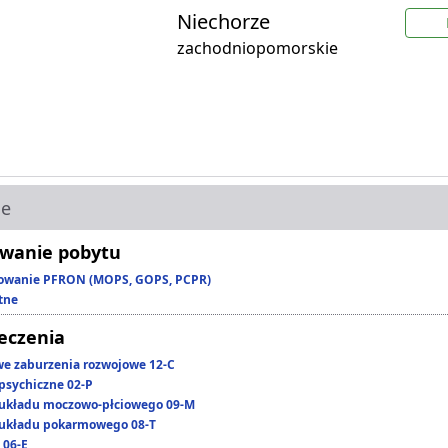
Niechorze
zachodniopomorskie
ie
wanie pobytu
owanie PFRON (MOPS, GOPS, PCPR)
tne
leczenia
we zaburzenia rozwojowe 12-C
psychiczne 02-P
układu moczowo-płciowego 09-M
układu pokarmowego 08-T
 06-E