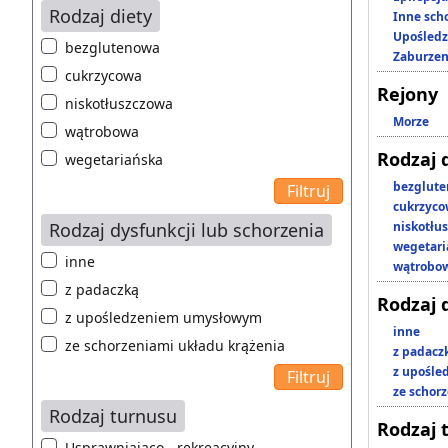
Rodzaj diety
Inne scho
Upośledz
bezglutenowa
Zaburzen
cukrzycowa
Rejony
niskotłuszczowa
Morze
wątrobowa
Rodzaj 
wegetariańska
bezglut
cukrzyc
Rodzaj dysfunkcji lub schorzenia
niskotłu
wegetari
inne
wątrobo
z padaczką
Rodzaj 
z upośledzeniem umysłowym
inne
ze schorzeniami układu krążenia
z padacz
z upośl
ze schor
Rodzaj turnusu
Rodzaj 
Usprawniająco - rekreacyjny