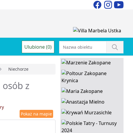
Ulubione (0)
Niechorze
 osób z
ry
Pokaż na mapie