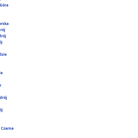
 Góra
orska
rój
rój
ój
dzie
le
e
drój
ój
 Czarna