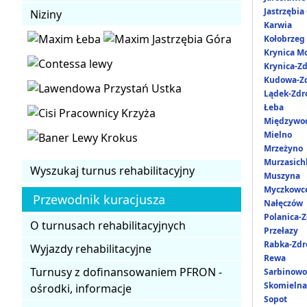
Jastrzębia
Niziny
Karwia
Kołobrzeg
Krynica M
Krynica-Zd
Kudowa-Zd
Lądek-Zdr
Łeba
Międzywo
Mielno
Mrzeżyno
Murzasich
Wyszukaj turnus rehabilitacyjny
Muszyna
Myczkowc
Przewodnik kuracjusza
Nałęczów
Polanica-Z
O turnusach rehabilitacyjnych
Przełazy
Rabka-Zdr
Wyjazdy rehabilitacyjne
Rewa
Turnusy z dofinansowaniem PFRON -
Sarbinowo
Skomielna
ośrodki, informacje
Sopot