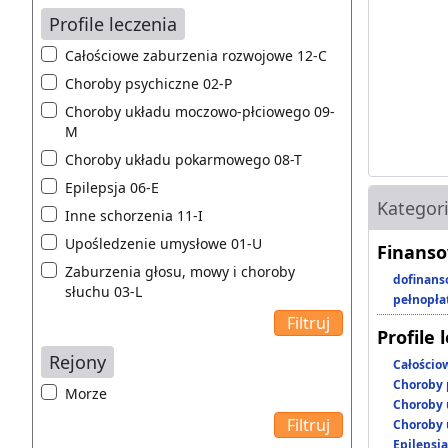
Profile leczenia
Całościowe zaburzenia rozwojowe 12-C
Choroby psychiczne 02-P
Choroby układu moczowo-płciowego 09-
M
Choroby układu pokarmowego 08-T
Epilepsja 06-E
Kategor
Inne schorzenia 11-I
Upośledzenie umysłowe 01-U
Finanso
Zaburzenia głosu, mowy i choroby
dofinans
słuchu 03-L
pełnopła
Profile 
Rejony
Całościo
Choroby 
Morze
Choroby 
Choroby 
Epilepsja