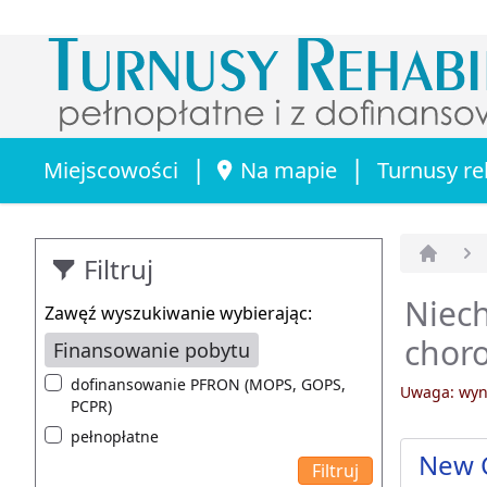
|
|
Miejscowości
Na mapie
Turnusy re
Filtruj
Strona 
Niech
Zawęź wyszukiwanie wybierając:
chor
Finansowanie pobytu
dofinansowanie PFRON (MOPS, GOPS,
Uwaga: wyni
PCPR)
pełnopłatne
New 