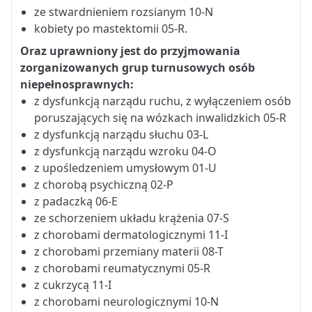
ze stwardnieniem rozsianym 10-N
kobiety po mastektomii 05-R.
Oraz uprawniony jest do przyjmowania
zorganizowanych grup turnusowych osób
niepełnosprawnych:
z dysfunkcją narządu ruchu, z wyłączeniem osób
poruszających się na wózkach inwalidzkich 05-R
z dysfunkcją narządu słuchu 03-L
z dysfunkcją narządu wzroku 04-O
z upośledzeniem umysłowym 01-U
z chorobą psychiczną 02-P
z padaczką 06-E
ze schorzeniem układu krążenia 07-S
z chorobami dermatologicznymi 11-I
z chorobami przemiany materii 08-T
z chorobami reumatycznymi 05-R
z cukrzycą 11-I
z chorobami neurologicznymi 10-N