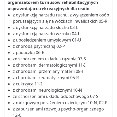
organizatorem turnusów rehabilitacyjnych
usprawniająco-rekreacyjnych dla osób:
z dysfunkcją narządu ruchu, z wyłączeniem osób
poruszających się na wózkach inwalidzkich 05-R
z dysfunkcją narządu słuchu 03-L
z dysfunkcją narządu wzroku 04-L
z upośledzeniem umysłowym 01-U
z chorobą psychiczną 02-P
z padaczką 06-E
ze schorzeniem układu krążenia 07-S
z chorobami dermatologicznymi 11-I
z chorobami przemiany materii 08-T
z chorobami reumatycznymi 05-R
z cukrzycą 11-I
z chorobami neurologicznymi 10-N
ze schorzeniami układu oddechowego 07-S
z mózgowym porażeniem dziecięcym 10-N, 02-P
z zaburzeniami rozwoju psycho-organicznego
12-C