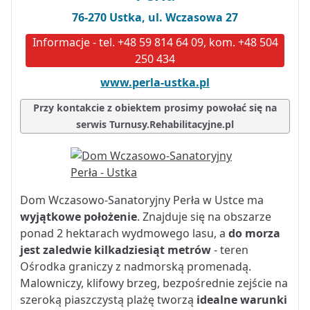
76-270 Ustka, ul. Wczasowa 27
Informacje - tel. +48 59 814 64 09, kom. +48 504
250 434
www.perla-ustka.pl
Przy kontakcie z obiektem prosimy powołać się na
serwis Turnusy.Rehabilitacyjne.pl
Dom Wczasowo-Sanatoryjny Perła w Ustce ma
wyjątkowe położenie
. Znajduje się na obszarze
ponad 2 hektarach wydmowego lasu, a
do morza
jest zaledwie kilkadziesiąt metrów
- teren
Ośrodka graniczy z nadmorską promenadą.
Malowniczy, klifowy brzeg, bezpośrednie zejście na
szeroką piaszczystą plażę tworzą
idealne warunki