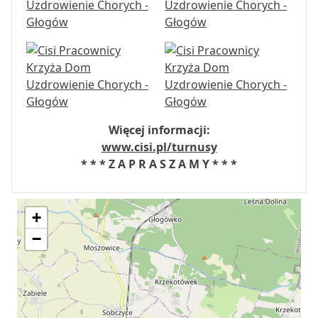
Więcej informacji:
www.cisi.pl/turnusy
* * * Z A P R A S Z A M Y * * *
+
−