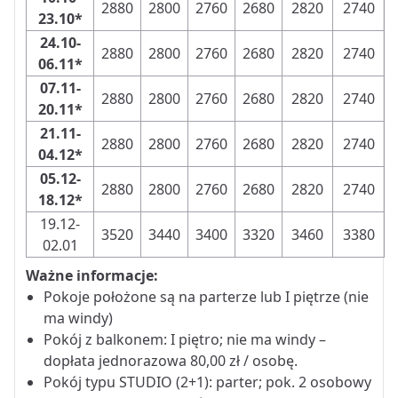
2880
2800
2760
2680
2820
2740
23.10*
24.10-
2880
2800
2760
2680
2820
2740
06.11*
07.11-
2880
2800
2760
2680
2820
2740
20.11*
21.11-
2880
2800
2760
2680
2820
2740
04.12*
05.12-
2880
2800
2760
2680
2820
2740
18.12*
19.12-
3520
3440
3400
3320
3460
3380
02.01
Ważne informacje:
Pokoje położone są na parterze lub I piętrze (nie
ma windy)
Pokój z balkonem: I piętro; nie ma windy –
dopłata jednorazowa 80,00 zł / osobę.
Pokój typu STUDIO (2+1): parter; pok. 2 osobowy