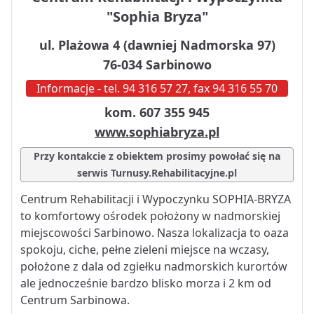
"Sophia Bryza"
ul. Plażowa 4 (dawniej Nadmorska 97)
76-034 Sarbinowo
Informacje - tel. 94 316 57 27, fax 94 316 55 70
kom. 607 355 945
www.sophiabryza.pl
Przy kontakcie z obiektem prosimy powołać się na
serwis Turnusy.Rehabilitacyjne.pl
Centrum Rehabilitacji i Wypoczynku SOPHIA-BRYZA
to komfortowy ośrodek położony w nadmorskiej
miejscowości Sarbinowo. Nasza lokalizacja to oaza
spokoju, ciche, pełne zieleni miejsce na wczasy,
położone z dala od zgiełku nadmorskich kurortów
ale jednocześnie bardzo blisko morza i 2 km od
Centrum Sarbinowa.