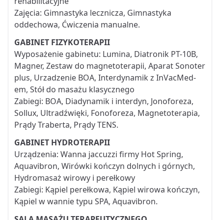
rehabilitacyjne
Zajęcia: Gimnastyka lecznicza, Gimnastyka
oddechowa, Ćwiczenia manualne.
GABINET FIZYKOTERAPII
Wyposażenie gabinetu: Lumina, Diatronik PT-10B,
Magner, Zestaw do magnetoterapii, Aparat Sonoter
plus, Urzadzenie BOA, Interdynamik z InVacMed-
em, Stół do masażu klasycznego
Zabiegi: BOA, Diadynamik i interdyn, Jonoforeza,
Sollux, Ultradźwięki, Fonoforeza, Magnetoterapia,
Prądy Traberta, Prądy TENS.
GABINET HYDROTERAPII
Urządzenia: Wanna jaccuzzi firmy Hot Spring,
Aquavibron, Wirówki kończyn dolnych i górnych,
Hydromasaż wirowy i perełkowy
Zabiegi: Kąpiel perełkowa, Kąpiel wirowa kończyn,
Kąpiel w wannie typu SPA, Aquavibron.
SALA MASAŻU TERAPEUTYCZNEGO