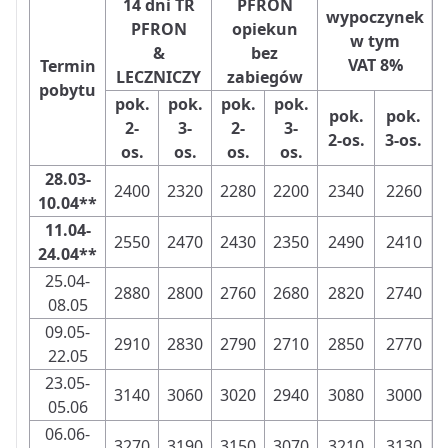
14 dni TR
PFRON
wypoczynek
PFRON
opiekun
w tym
&
bez
VAT 8%
Termin
LECZNICZY
zabiegów
pobytu
pok.
pok.
pok.
pok.
pok.
pok.
2-
3-
2-
3-
2-os.
3-os.
os.
os.
os.
os.
28.03-
2400
2320
2280
2200
2340
2260
10.04**
11.04-
2550
2470
2430
2350
2490
2410
24.04**
25.04-
2880
2800
2760
2680
2820
2740
08.05
09.05-
2910
2830
2790
2710
2850
2770
22.05
23.05-
3140
3060
3020
2940
3080
3000
05.06
06.06-
3270
3190
3150
3070
3210
3130