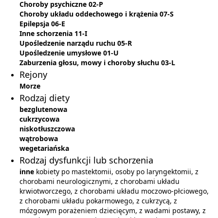
Choroby psychiczne 02-P
Choroby układu oddechowego i krążenia 07-S
Epilepsja 06-E
Inne schorzenia 11-I
Upośledzenie narządu ruchu 05-R
Upośledzenie umysłowe 01-U
Zaburzenia głosu, mowy i choroby słuchu 03-L
Rejony
Morze
Rodzaj diety
bezglutenowa
cukrzycowa
niskotłuszczowa
wątrobowa
wegetariańska
Rodzaj dysfunkcji lub schorzenia
inne
kobiety po mastektomii, osoby po laryngektomii, z
chorobami neurologicznymi, z chorobami układu
krwiotworczego, z chorobami układu moczowo-płciowego,
z chorobami układu pokarmowego, z cukrzycą, z
mózgowym porażeniem dziecięcym, z wadami postawy, z