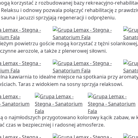
ogą korzystać z rozbudowanej bazy rekreacyjno-rehabilitac
a Relaksu i odnowy pozwala połączyć rehabilitację z praw
sauna i jacuzzi sprzyjają regeneracji i odprężeniu.
ieżym powietrzu goście mogą korzystać z tężni solankowej,
zynne aerozole, a także z plenerowej siłowni.
lna kawiarnia to idealne miejsce na spotkania przy aromaty
ściach. Taras z widokiem na sosny sprzyja relaksowi.
lą o najmłodszych przygotowano kolorowy kącik zabaw, w 
ć czas w bezpieczniej i radosnej atmosferze.