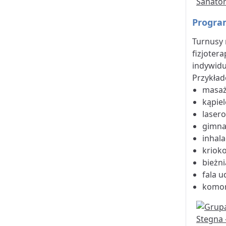
Program
Turnusy 
fizjotera
indywidu
Przykład
masaż 
kąpiel
lasero
gimna
inhala
kriok
bieżni
fala 
komor