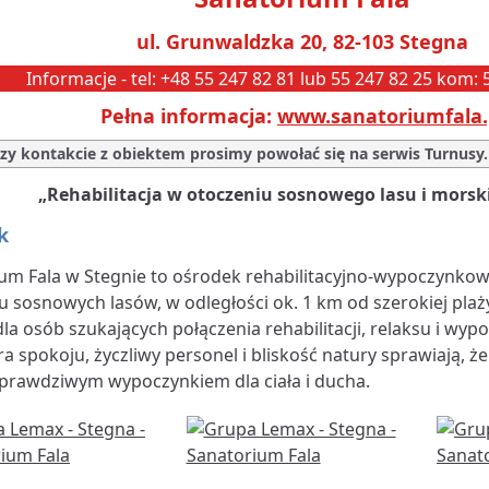
ul. Grunwaldzka 20, 82-103 Stegna
Informacje - tel: +48 55 247 82 81 lub 55 247 82 25 kom:
Pełna informacja:
www.sanatoriumfala.
zy kontakcie z obiektem prosimy powołać się na serwis Turnusy.
„Rehabilitacja w otoczeniu sosnowego lasu i morski
k
um Fala w Stegnie to ośrodek rehabilitacyjno-wypoczynko
u sosnowych lasów, w odległości ok. 1 km od szerokiej plaży
dla osób szukających połączenia rehabilitacji, relaksu i w
a spokoju, życzliwy personel i bliskość natury sprawiają, że
ę prawdziwym wypoczynkiem dla ciała i ducha.