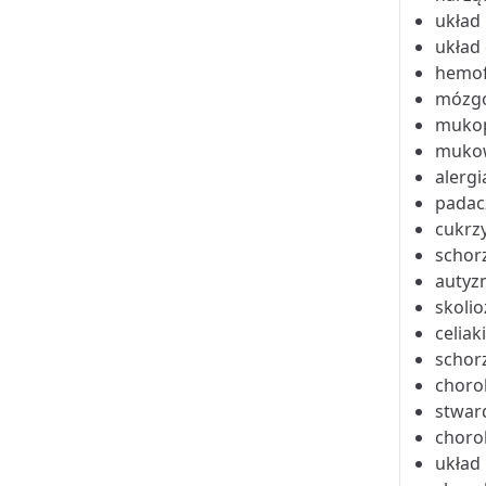
układ
układ
hemof
mózgo
mukop
mukow
alergi
padac
cukrz
schor
autyz
skolio
celiak
schor
choro
stwar
choro
układ