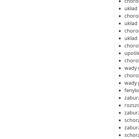
choro
układ
choro
układ
choro
układ
choro
upośl
choro
wady 
choro
wady 
fenyl
zabur
rozszc
zabur
schor
zabur
schor