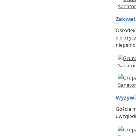
Zakwat
Ośrodek 
elektryc
niepełno
Wyżywi
Goście m
uwzględn