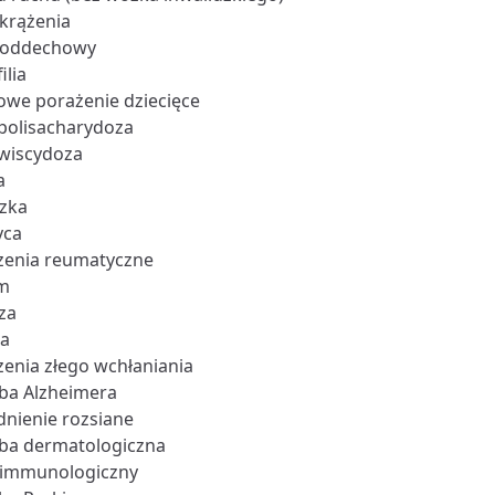
 krążenia
 oddechowy
ilia
we porażenie dziecięce
olisacharydoza
iscydoza
a
zka
yca
zenia reumatyczne
m
za
ia
zenia złego wchłaniania
ba Alzheimera
dnienie rozsiane
ba dermatologiczna
 immunologiczny