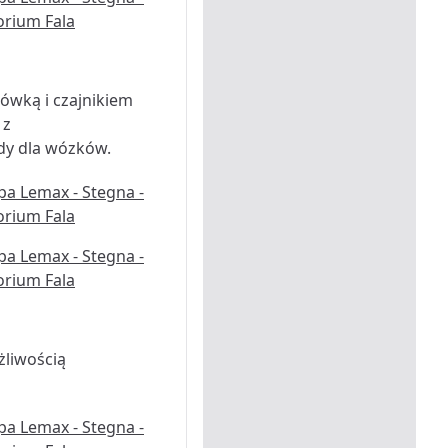
dówką i czajnikiem
 z
dy dla wózków.
żliwością