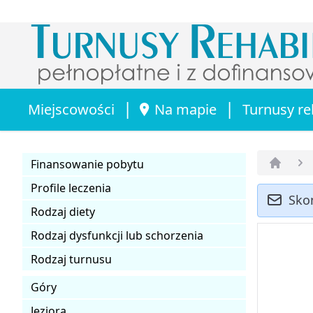
|
|
Miejscowości
Na mapie
Turnusy re
Finansowanie pobytu
Strona 
Profile leczenia
Sko
Rodzaj diety
Rodzaj dysfunkcji lub schorzenia
Rodzaj turnusu
Góry
Jeziora