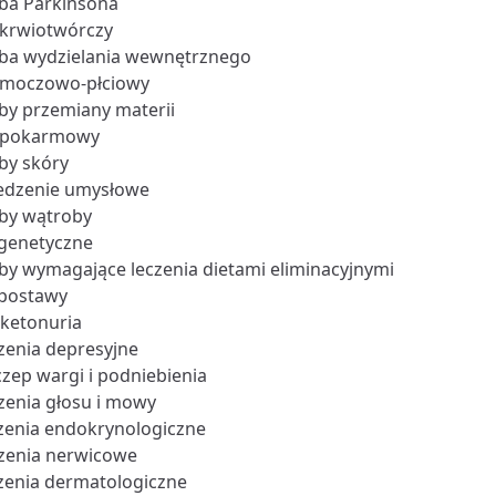
ba Parkinsona
 krwiotwórczy
ba wydzielania wewnętrznego
 moczowo-płciowy
by przemiany materii
 pokarmowy
by skóry
edzenie umysłowe
by wątroby
genetyczne
by wymagające leczenia dietami eliminacyjnymi
postawy
oketonuria
zenia depresyjne
zep wargi i podniebienia
zenia głosu i mowy
zenia endokrynologiczne
zenia nerwicowe
zenia dermatologiczne