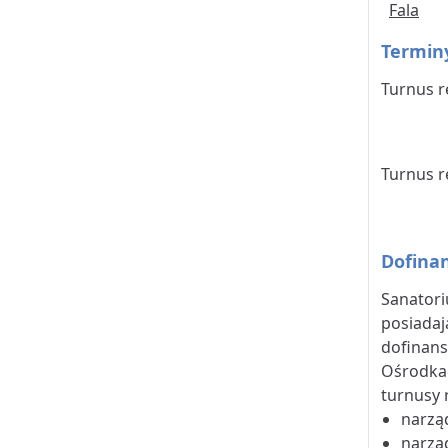
Terminy
Turnus r
Turnus re
Dofina
Sanatori
posiadaj
dofinans
Ośrodkac
turnusy 
narzą
narzą