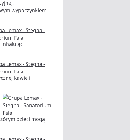
yjnej:
dziwym wypoczynkiem.
 inhalując
cznej kawie i
którym dzieci mogą