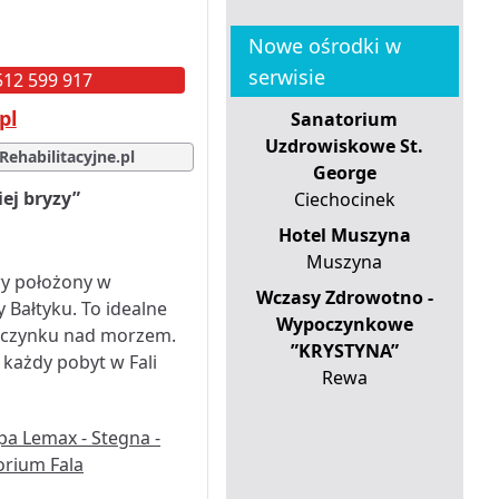
Nowe ośrodki w
serwisie
 512 599 917
pl
Sanatorium
Uzdrowiskowe St.
Rehabilitacyjne.pl
George
ej bryzy”
Ciechocinek
Hotel Muszyna
Muszyna
wy położony w
Wczasy Zdrowotno -
 Bałtyku. To idealne
Wypoczynkowe
ypoczynku nad morzem.
”KRYSTYNA”
 każdy pobyt w Fali
Rewa