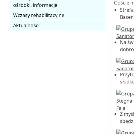
Goście m
ośrodki, informacje
Stref
Wczasy rehabilitacyjne
Basen 
Aktualności
Na św
dobroc
Przytu
słodko
Z myś
spędza