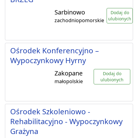
Sarbinowo
Dodaj do
ulubionych
zachodniopomorskie
Ośrodek Konferencyjno –
Wypoczynkowy Hyrny
Zakopane
Dodaj do
ulubionych
małopolskie
Ośrodek Szkoleniowo -
Rehabilitacyjno - Wypoczynkowy
Grażyna