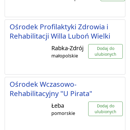
Ośrodek Profilaktyki Zdrowia i
Rehabilitacji Willa Luboń Wielki
Rabka-Zdrój
Dodaj do
ulubionych
małopolskie
Ośrodek Wczasowo-
Rehabilitacyjny "U Pirata"
Łeba
Dodaj do
ulubionych
pomorskie