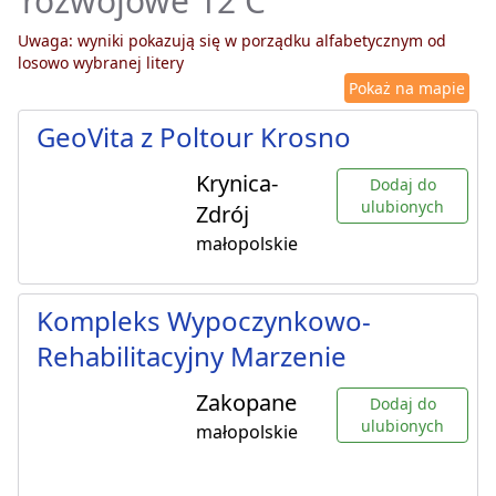
rozwojowe 12 C
Uwaga: wyniki pokazują się w porządku alfabetycznym od
losowo wybranej litery
Pokaż na mapie
GeoVita z Poltour Krosno
Krynica-
Dodaj do
ulubionych
Zdrój
małopolskie
Kompleks Wypoczynkowo-
Rehabilitacyjny Marzenie
Zakopane
Dodaj do
ulubionych
małopolskie