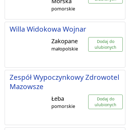
Morska
pomorskie
Willa Widokowa Wojnar
Zakopane
Dodaj do
ulubionych
małopolskie
Zespół Wypoczynkowy Zdrowotel
Mazowsze
Łeba
Dodaj do
ulubionych
pomorskie