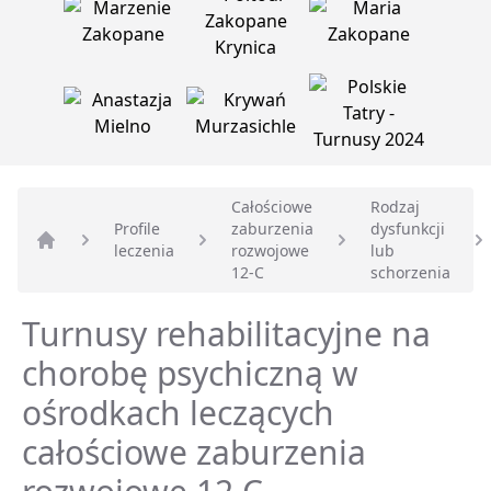
Całościowe
Rodzaj
Profile
zaburzenia
dysfunkcji
leczenia
rozwojowe
lub
Strona główna
12-C
schorzenia
Turnusy rehabilitacyjne na
chorobę psychiczną w
ośrodkach leczących
całościowe zaburzenia