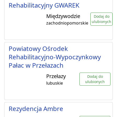
Rehabilitacyjny GWAREK
Międzywodzie
Dodaj do
ulubionych
zachodniopomorskie
Powiatowy Ośrodek
Rehabilitacyjno-Wypoczynkowy
Pałac w Przełazach
Przełazy
Dodaj do
ulubionych
lubuskie
Rezydencja Ambre