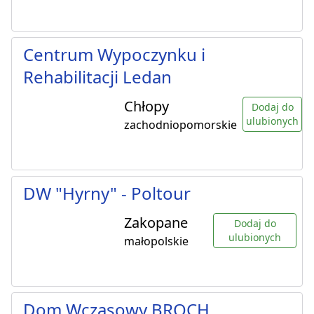
Centrum Wypoczynku i
Rehabilitacji Ledan
Chłopy
Dodaj do
ulubionych
zachodniopomorskie
DW "Hyrny" - Poltour
Zakopane
Dodaj do
ulubionych
małopolskie
Dom Wczasowy BROCH