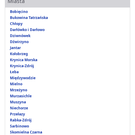
Miasta
Bobięcino
Bukowina Tatrzańska
Chłopy
Darłówko i Darłowo
Dziwnówek
Dźwirzyno
Jantar
Kołobrzeg
Krynica Morska
Krynica-Zdrój
Łeba
Międzywodzie
Mielno
Mrzeżyno
Murzasichle
Muszyna
Niechorze
Przełazy
Rabka-Zdrój
Sarbinowo
Skomielna Czarna