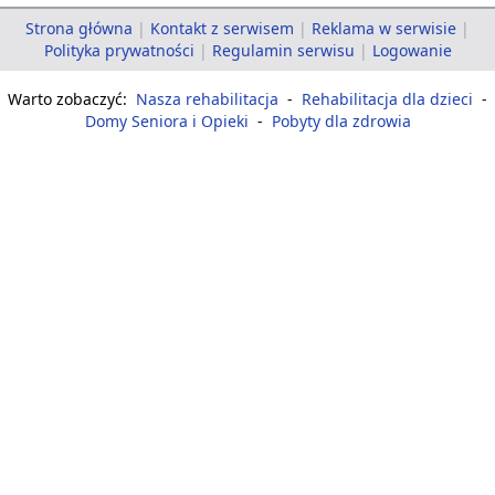
Strona główna
|
Kontakt z serwisem
|
Reklama w serwisie
|
Polityka prywatności
|
Regulamin serwisu
|
Logowanie
Warto zobaczyć:
Nasza rehabilitacja
-
Rehabilitacja dla dzieci
-
Domy Seniora i Opieki
-
Pobyty dla zdrowia