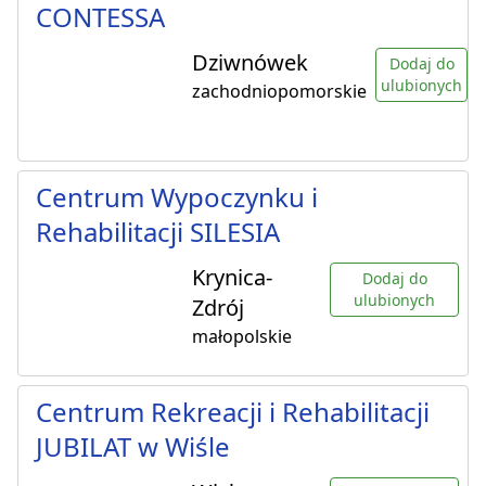
CONTESSA
Dziwnówek
Dodaj do
ulubionych
zachodniopomorskie
Centrum Wypoczynku i
Rehabilitacji SILESIA
Krynica-
Dodaj do
ulubionych
Zdrój
małopolskie
Centrum Rekreacji i Rehabilitacji
JUBILAT w Wiśle