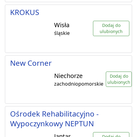
KROKUS
Wisła
Dodaj do
ulubionych
śląskie
New Corner
Niechorze
Dodaj do
ulubionych
zachodniopomorskie
Ośrodek Rehabilitacyjno -
Wypoczynkowy NEPTUN
Jantar
Dodaj do