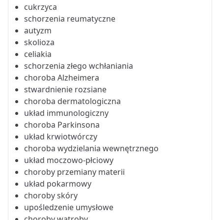
cukrzyca
schorzenia reumatyczne
autyzm
skolioza
celiakia
schorzenia złego wchłaniania
choroba Alzheimera
stwardnienie rozsiane
choroba dermatologiczna
układ immunologiczny
choroba Parkinsona
układ krwiotwórczy
choroba wydzielania wewnętrznego
układ moczowo-płciowy
choroby przemiany materii
układ pokarmowy
choroby skóry
upośledzenie umysłowe
choroby wątroby