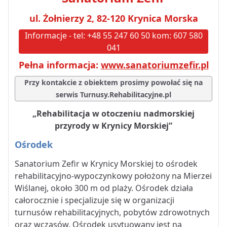
ul. Żołnierzy 2, 82-120 Krynica Morska
Informacje - tel: +48 55 247 60 50 kom: 607 580
041
Pełna informacja:
www.sanatoriumzefir.pl
Przy kontakcie z obiektem prosimy powołać się na
serwis Turnusy.Rehabilitacyjne.pl
„Rehabilitacja w otoczeniu nadmorskiej
przyrody w Krynicy Morskiej”
Ośrodek
Sanatorium Zefir w Krynicy Morskiej to ośrodek
rehabilitacyjno-wypoczynkowy położony na Mierzei
Wiślanej, około 300 m od plaży. Ośrodek działa
całorocznie i specjalizuje się w organizacji
turnusów rehabilitacyjnych, pobytów zdrowotnych
oraz wczasów. Ośrodek usytuowany jest na