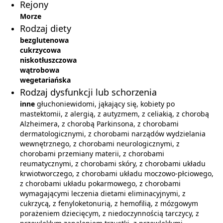
Rejony
Morze
Rodzaj diety
bezglutenowa
cukrzycowa
niskotłuszczowa
wątrobowa
wegetariańska
Rodzaj dysfunkcji lub schorzenia
inne
głuchoniewidomi, jąkający się, kobiety po
mastektomii, z alergią, z autyzmem, z celiakią, z chorobą
Alzheimera, z chorobą Parkinsona, z chorobami
dermatologicznymi, z chorobami narządów wydzielania
wewnętrznego, z chorobami neurologicznymi, z
chorobami przemiany materii, z chorobami
reumatycznymi, z chorobami skóry, z chorobami układu
krwiotworczego, z chorobami układu moczowo-płciowego,
z chorobami układu pokarmowego, z chorobami
wymagającymi leczenia dietami eliminacyjnymi, z
cukrzycą, z fenyloketonurią, z hemofilią, z mózgowym
porażeniem dziecięcym, z niedoczynnością tarczycy, z