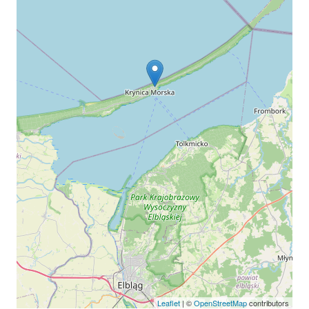
Leaflet
| ©
OpenStreetMap
contributors