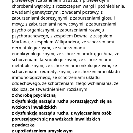
przewlekłym zapaleniem trzustki, z przewlekłymi
chorobami wątroby, z rozszczepem wargi i podniebienia,
z wadami genetycznymi, z wadami postawy, z
zaburzeniami depresyjnymi, z zaburzeniami głosu i
mowy, z zaburzeniami nerwicowymi, z zaburzeniami
psycho-organicznymi, z zaburzeniami rozwoju
psychoruchowego, z zespołem Downa, z zespołem
Marfana, z zespołem Willipradera, ze schorzeniami
dermatologicznymi, ze schorzeniami
endokrynologicznymi, ze schorzeniami kręgosłupa, ze
schorzeniami laryngologicznymi, ze schorzeniami
metabolicznymi, ze schorzeniami onkologicznymi, ze
schorzeniami reumatycznymi, ze schorzeniami układu
immunologicznego, ze schorzeniami układu
oddechowego, ze schorzeniami złego wchłaniania, ze
skoliozą, ze stwardnieniem rozsianym
z chorobą psychiczną
z dysfunkcją narządu ruchu poruszających się na
wózkach inwalidzkich
z dysfunkcją narządu ruchu, z wyłączeniem osób
poruszających się na wózkach inwalidzkich
z padaczką
z upośledzeniem umysłowym