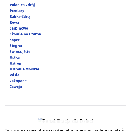
Polanica-Zdrój
Przełazy
Rabka-Zdrój
Rewa
Sarbinowo
Skomielna Czarna
Sopot
Stegna
Świnoujście
Ustka
Ustroń
Ustronie Morskie
Wisła
Zakopane
Zawoja
Ta strona używa plików cookie, aby zapewnić najlepszą jakość