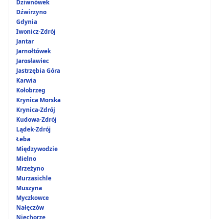
Dziwnówek
Dźwirzyno
Gdynia
Iwonicz-Zdrój
Jantar
Jarnołtówek
Jarosławiec
Jastrzębia Góra
Karwia
Kołobrzeg
Krynica Morska
Krynica-Zdrój
Kudowa-Zdrój
Lądek-Zdrój
Łeba
Międzywodzie
Mielno
Mrzeżyno
Murzasichle
Muszyna
Myczkowce
Nałęczów
Niechorze