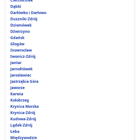
Ciechocinek
Dąbki
Darłówko i Darłowo
Duszniki-Zdrój
Dziwnówek
Dźwirzyno
Gdańsk
Głogów
Inowrocław
Iwonicz-Zdrój
Jantar
Jarnołtówek
Jarosławiec
Jastrzębia Góra
Jaworze
Karwia
Kołobrzeg
Krynica Morska
Krynica-Zdrój
Kudowa-Zdrój
Lądek-Zdrój
Łeba
Międzywodzie