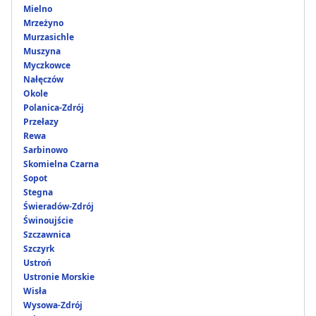
Mielno
Mrzeżyno
Murzasichle
Muszyna
Myczkowce
Nałęczów
Okole
Polanica-Zdrój
Przełazy
Rewa
Sarbinowo
Skomielna Czarna
Sopot
Stegna
Świeradów-Zdrój
Świnoujście
Szczawnica
Szczyrk
Ustroń
Ustronie Morskie
Wisła
Wysowa-Zdrój