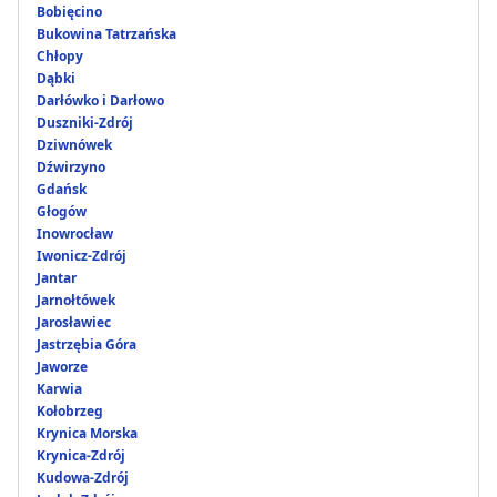
Bobięcino
Bukowina Tatrzańska
Chłopy
Dąbki
Darłówko i Darłowo
Duszniki-Zdrój
Dziwnówek
Dźwirzyno
Gdańsk
Głogów
Inowrocław
Iwonicz-Zdrój
Jantar
Jarnołtówek
Jarosławiec
Jastrzębia Góra
Jaworze
Karwia
Kołobrzeg
Krynica Morska
Krynica-Zdrój
Kudowa-Zdrój