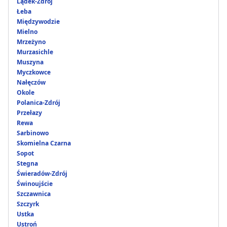
Lądek-Zdrój
Łeba
Międzywodzie
Mielno
Mrzeżyno
Murzasichle
Muszyna
Myczkowce
Nałęczów
Okole
Polanica-Zdrój
Przełazy
Rewa
Sarbinowo
Skomielna Czarna
Sopot
Stegna
Świeradów-Zdrój
Świnoujście
Szczawnica
Szczyrk
Ustka
Ustroń