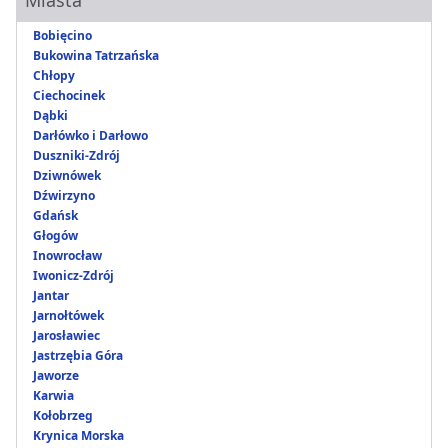
Miasta
Bobięcino
Bukowina Tatrzańska
Chłopy
Ciechocinek
Dąbki
Darłówko i Darłowo
Duszniki-Zdrój
Dziwnówek
Dźwirzyno
Gdańsk
Głogów
Inowrocław
Iwonicz-Zdrój
Jantar
Jarnołtówek
Jarosławiec
Jastrzębia Góra
Jaworze
Karwia
Kołobrzeg
Krynica Morska