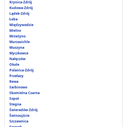
Krynica-Zdrój
Kudowa-Zdrój
Lądek-Zdrój
Łeba
Międzywodzie
Mielno
Mrzeżyno
Murzasichle
Muszyna
Myczkowce
Nałęczów
Okole
Polanica-Zdrój
Przełazy
Rewa
Sarbinowo
Skomielna Czarna
Sopot
Stegna
Świeradów-Zdrój
Świnoujście
Szczawnica
Szczyrk