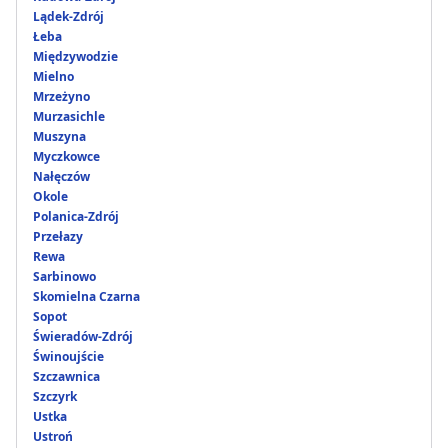
Lądek-Zdrój
Łeba
Międzywodzie
Mielno
Mrzeżyno
Murzasichle
Muszyna
Myczkowce
Nałęczów
Okole
Polanica-Zdrój
Przełazy
Rewa
Sarbinowo
Skomielna Czarna
Sopot
Świeradów-Zdrój
Świnoujście
Szczawnica
Szczyrk
Ustka
Ustroń