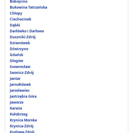
Bobięcino
Bukowina Tatrzańska
Chłopy
Ciechocinek
Dąbki
Darłówko i Darłowo
Duszniki-Zdrój
Dziwnówek
Dźwirzyno
Gdańsk
Głogów
Inowrocław
Iwonicz-Zdrój
Jantar
Jarnołtówek
Jarosławiec
Jastrzębia Góra
Jaworze
Karwia
Kołobrzeg
Krynica Morska
Krynica-Zdrój
Kudowa-Zdrój