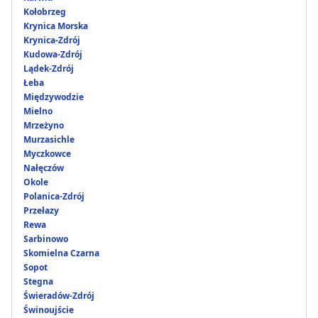
Kołobrzeg
Krynica Morska
Krynica-Zdrój
Kudowa-Zdrój
Lądek-Zdrój
Łeba
Międzywodzie
Mielno
Mrzeżyno
Murzasichle
Myczkowce
Nałęczów
Okole
Polanica-Zdrój
Przełazy
Rewa
Sarbinowo
Skomielna Czarna
Sopot
Stegna
Świeradów-Zdrój
Świnoujście