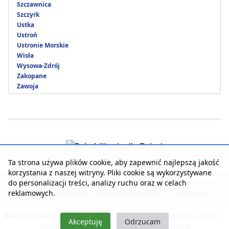
Szczawnica
Szczyrk
Ustka
Ustroń
Ustronie Morskie
Wisła
Wysowa-Zdrój
Zakopane
Zawoja
Ta strona używa plików cookie, aby zapewnić najlepszą jakość
korzystania z naszej witryny. Pliki cookie są wykorzystywane
do personalizacji treści, analizy ruchu oraz w celach
Strona główna
|
Kontakt z serwisem
|
Reklama w serwisie
|
reklamowych.
Polityka prywatności
|
Regulamin serwisu
|
Logowanie
Warto zobaczyć:
Nasza rehabilitacja
-
Rehabilitacja dla dzieci
-
Akceptuję
Odrzucam
Domy Seniora i Opieki
-
Pobyty dla zdrowia