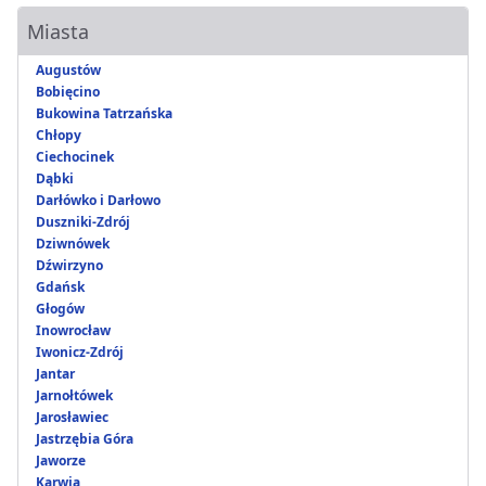
Miasta
Augustów
Bobięcino
Bukowina Tatrzańska
Chłopy
Ciechocinek
Dąbki
Darłówko i Darłowo
Duszniki-Zdrój
Dziwnówek
Dźwirzyno
Gdańsk
Głogów
Inowrocław
Iwonicz-Zdrój
Jantar
Jarnołtówek
Jarosławiec
Jastrzębia Góra
Jaworze
Karwia