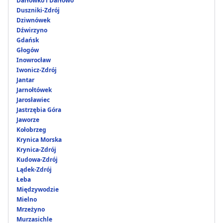
Darłówko i Darłowo
Duszniki-Zdrój
Dziwnówek
Dźwirzyno
Gdańsk
Głogów
Inowrocław
Iwonicz-Zdrój
Jantar
Jarnołtówek
Jarosławiec
Jastrzębia Góra
Jaworze
Kołobrzeg
Krynica Morska
Krynica-Zdrój
Kudowa-Zdrój
Lądek-Zdrój
Łeba
Międzywodzie
Mielno
Mrzeżyno
Murzasichle