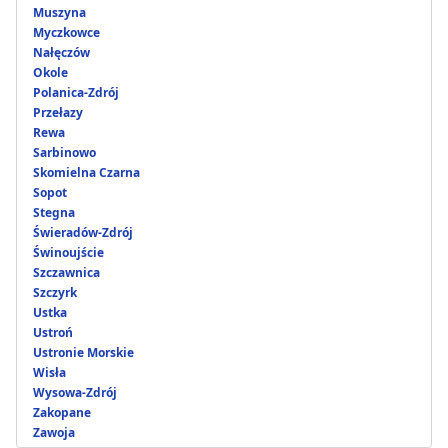
Muszyna
Myczkowce
Nałęczów
Okole
Polanica-Zdrój
Przełazy
Rewa
Sarbinowo
Skomielna Czarna
Sopot
Stegna
Świeradów-Zdrój
Świnoujście
Szczawnica
Szczyrk
Ustka
Ustroń
Ustronie Morskie
Wisła
Wysowa-Zdrój
Zakopane
Zawoja