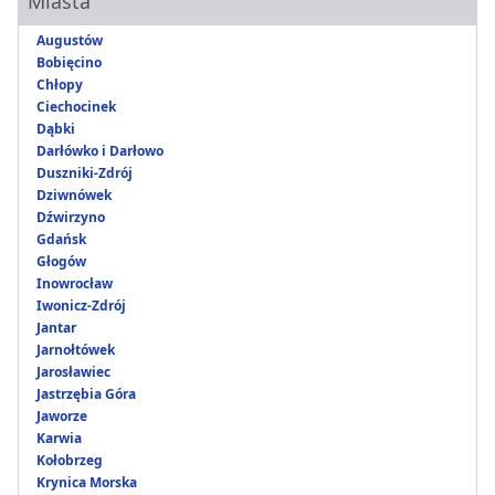
Miasta
Augustów
Bobięcino
Chłopy
Ciechocinek
Dąbki
Darłówko i Darłowo
Duszniki-Zdrój
Dziwnówek
Dźwirzyno
Gdańsk
Głogów
Inowrocław
Iwonicz-Zdrój
Jantar
Jarnołtówek
Jarosławiec
Jastrzębia Góra
Jaworze
Karwia
Kołobrzeg
Krynica Morska