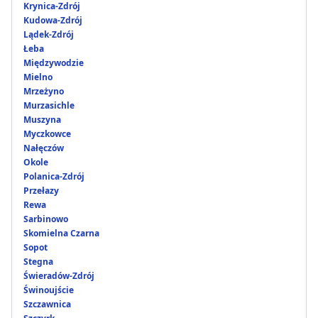
Krynica-Zdrój
Kudowa-Zdrój
Lądek-Zdrój
Łeba
Międzywodzie
Mielno
Mrzeżyno
Murzasichle
Muszyna
Myczkowce
Nałęczów
Okole
Polanica-Zdrój
Przełazy
Rewa
Sarbinowo
Skomielna Czarna
Sopot
Stegna
Świeradów-Zdrój
Świnoujście
Szczawnica