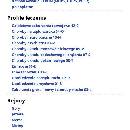
dofinansowanie PFRON (MOPS, GOPS, PCPR)
pełnopłatne
Profile leczenia
Całościowe zaburzenia rozwojowe 12-C
Choroby narządu wzroku 04-O
Choroby neurologiczne 10-N
Choroby psychiczne 02-P
Choroby układu moczowo-płciowego 09-M
Choroby układu oddechowego i krążenia 07-S
Choroby układu pokarmowego 08-T
Epilepsja 06-E
Inne schorzenia 11-I
Upośledzenie narządu ruchu 05-R
Upośledzenie umysłowe 01-U
Zaburzenia głosu, mowy i choroby słuchu 03-L
Rejony
Góry
Jeziora
Morze
Niziny