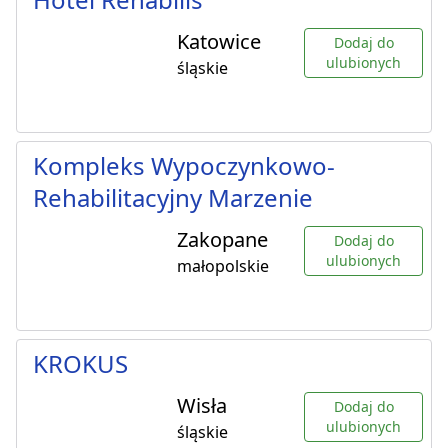
Katowice
Dodaj do
ulubionych
śląskie
Kompleks Wypoczynkowo-
Rehabilitacyjny Marzenie
Zakopane
Dodaj do
ulubionych
małopolskie
KROKUS
Wisła
Dodaj do
ulubionych
śląskie