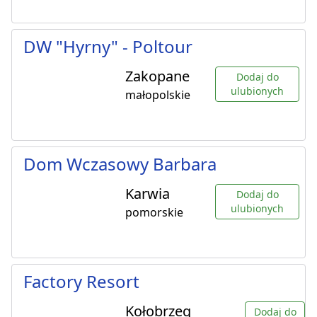
DW "Hyrny" - Poltour
Zakopane
Dodaj do
ulubionych
małopolskie
Dom Wczasowy Barbara
Karwia
Dodaj do
ulubionych
pomorskie
Factory Resort
Kołobrzeg
Dodaj do