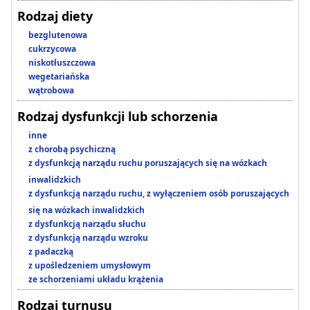
Rodzaj diety
bezglutenowa
cukrzycowa
niskotłuszczowa
wegetariańska
wątrobowa
Rodzaj dysfunkcji lub schorzenia
inne
z chorobą psychiczną
z dysfunkcją narządu ruchu poruszających się na wózkach
inwalidzkich
z dysfunkcją narządu ruchu, z wyłączeniem osób poruszających
się na wózkach inwalidzkich
z dysfunkcją narządu słuchu
z dysfunkcją narządu wzroku
z padaczką
z upośledzeniem umysłowym
ze schorzeniami układu krążenia
Rodzaj turnusu