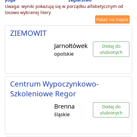
Uwaga: wyniki pokazują się w porządku alfabetycznym od
losowo wybranej litery
Pokaż na mapie
ZIEMOWIT
Jarnołtówek
Dodaj do
ulubionych
opolskie
Centrum Wypoczynkowo-
Szkoleniowe Regor
Brenna
Dodaj do
ulubionych
śląskie