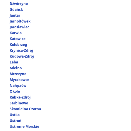
Dźwirzyno
Gdańsk
Jantar
Jarnołtówek
Jarosławiec
Karwia
Katowice
Kołobrzeg
Krynica-Zdrój
Kudowa-Zdrój
Łeba
Mielno
Mrzeżyno
Myczkowce
Nałęczów
Okole
Rabka-Zdrój
Sarbinowo
Skomielna Czarna
Ustka
Ustroń
Ustronie Morskie