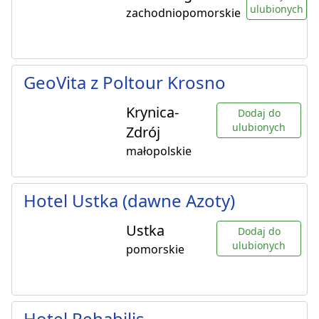
ulubionych
zachodniopomorskie
GeoVita z Poltour Krosno
Krynica-
Dodaj do
ulubionych
Zdrój
małopolskie
Hotel Ustka (dawne Azoty)
Ustka
Dodaj do
ulubionych
pomorskie
Hotel Rehabilis