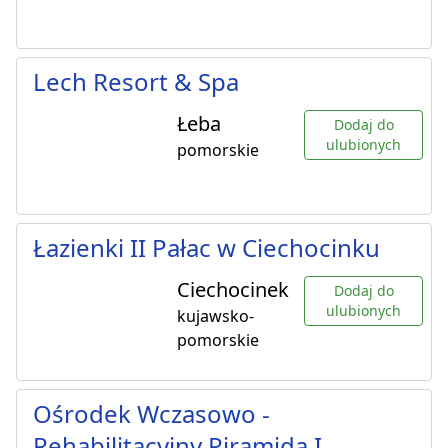
Lech Resort & Spa
Łeba
Dodaj do
ulubionych
pomorskie
Łazienki II Pałac w Ciechocinku
Ciechocinek
Dodaj do
ulubionych
kujawsko-
pomorskie
Ośrodek Wczasowo -
Rehabilitacyjny Piramida I