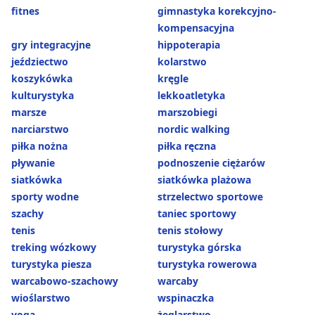
fitnes
gimnastyka korekcyjno-
kompensacyjna
gry integracyjne
hippoterapia
jeździectwo
kolarstwo
koszykówka
kręgle
kulturystyka
lekkoatletyka
marsze
marszobiegi
narciarstwo
nordic walking
piłka nożna
piłka ręczna
pływanie
podnoszenie ciężarów
siatkówka
siatkówka plażowa
sporty wodne
strzelectwo sportowe
szachy
taniec sportowy
tenis
tenis stołowy
treking wózkowy
turystyka górska
turystyka piesza
turystyka rowerowa
warcabowo-szachowy
warcaby
wioślarstwo
wspinaczka
yoga
żeglarstwo