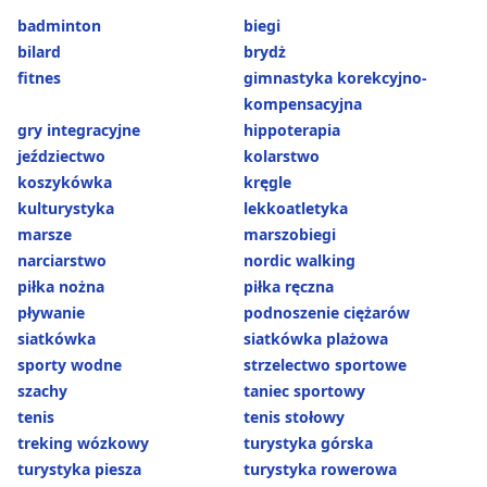
badminton
biegi
bilard
brydż
fitnes
gimnastyka korekcyjno-
kompensacyjna
gry integracyjne
hippoterapia
jeździectwo
kolarstwo
koszykówka
kręgle
kulturystyka
lekkoatletyka
marsze
marszobiegi
narciarstwo
nordic walking
piłka nożna
piłka ręczna
pływanie
podnoszenie ciężarów
siatkówka
siatkówka plażowa
sporty wodne
strzelectwo sportowe
szachy
taniec sportowy
tenis
tenis stołowy
treking wózkowy
turystyka górska
turystyka piesza
turystyka rowerowa