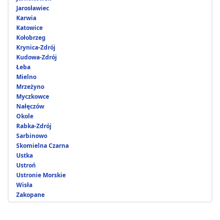
Jarosławiec
Karwia
Katowice
Kołobrzeg
Krynica-Zdrój
Kudowa-Zdrój
Łeba
Mielno
Mrzeżyno
Myczkowce
Nałęczów
Okole
Rabka-Zdrój
Sarbinowo
Skomielna Czarna
Ustka
Ustroń
Ustronie Morskie
Wisła
Zakopane