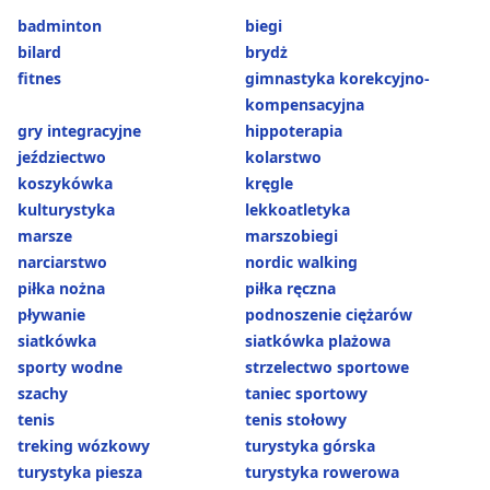
badminton
biegi
bilard
brydż
fitnes
gimnastyka korekcyjno-
kompensacyjna
gry integracyjne
hippoterapia
jeździectwo
kolarstwo
koszykówka
kręgle
kulturystyka
lekkoatletyka
marsze
marszobiegi
narciarstwo
nordic walking
piłka nożna
piłka ręczna
pływanie
podnoszenie ciężarów
siatkówka
siatkówka plażowa
sporty wodne
strzelectwo sportowe
szachy
taniec sportowy
tenis
tenis stołowy
treking wózkowy
turystyka górska
turystyka piesza
turystyka rowerowa