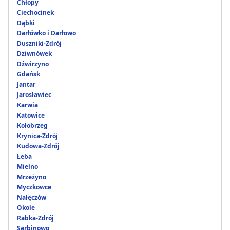
Chłopy
Ciechocinek
Dąbki
Darłówko i Darłowo
Duszniki-Zdrój
Dziwnówek
Dźwirzyno
Gdańsk
Jantar
Jarosławiec
Karwia
Katowice
Kołobrzeg
Krynica-Zdrój
Kudowa-Zdrój
Łeba
Mielno
Mrzeżyno
Myczkowce
Nałęczów
Okole
Rabka-Zdrój
Sarbinowo