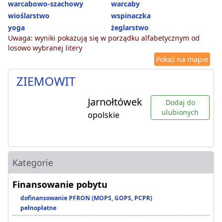
warcabowo-szachowy
warcaby
wioślarstwo
wspinaczka
yoga
żeglarstwo
Uwaga: wyniki pokazują się w porządku alfabetycznym od
losowo wybranej litery
Pokaż na mapie
ZIEMOWIT
Jarnołtówek
Dodaj do
ulubionych
opolskie
Kategorie
Finansowanie pobytu
dofinansowanie PFRON (MOPS, GOPS, PCPR)
pełnopłatne