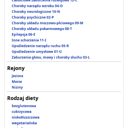
Całościowe zaburzenia rozwojowe 12-C
Choroby narządu wzroku 04-O
Choroby neurologiczne 10-N
Choroby psychiczne 02-P
Choroby układu moczowo-płciowego 09-M
Choroby układu pokarmowego 08-T
Epilepsja 06-E
Inne schorzenia 11-I
Upośledzenie narządu ruchu 05-R
Upośledzenie umysłowe 01-U
Zaburzenia głosu, mowy i choroby słuchu 03-L
Rejony
Jeziora
Morze
Niziny
Rodzaj diety
bezglutenowa
cukrzycowa
niskotłuszczowa
wegetariańska