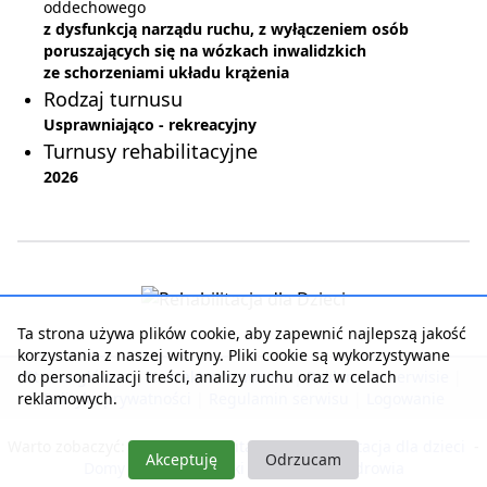
oddechowego
z dysfunkcją narządu ruchu, z wyłączeniem osób
poruszających się na wózkach inwalidzkich
ze schorzeniami układu krążenia
Rodzaj turnusu
Usprawniająco - rekreacyjny
Turnusy rehabilitacyjne
2026
Ta strona używa plików cookie, aby zapewnić najlepszą jakość
korzystania z naszej witryny. Pliki cookie są wykorzystywane
do personalizacji treści, analizy ruchu oraz w celach
Strona główna
|
Kontakt z serwisem
|
Reklama w serwisie
|
reklamowych.
Polityka prywatności
|
Regulamin serwisu
|
Logowanie
Warto zobaczyć:
Nasza rehabilitacja
-
Rehabilitacja dla dzieci
-
Akceptuję
Odrzucam
Domy Seniora i Opieki
-
Pobyty dla zdrowia