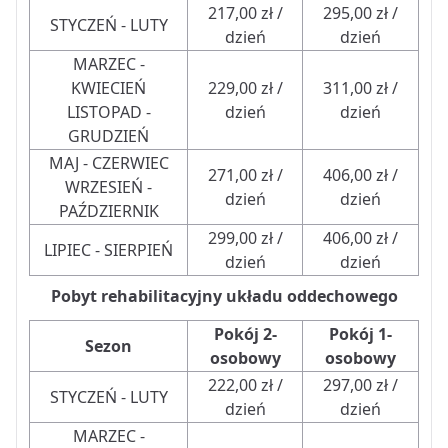
217,00 zł /
295,00 zł /
STYCZEŃ - LUTY
dzień
dzień
MARZEC -
KWIECIEŃ
229,00 zł /
311,00 zł /
LISTOPAD -
dzień
dzień
GRUDZIEŃ
MAJ - CZERWIEC
271,00 zł /
406,00 zł /
WRZESIEŃ -
dzień
dzień
PAŹDZIERNIK
299,00 zł /
406,00 zł /
LIPIEC - SIERPIEŃ
dzień
dzień
Pobyt rehabilitacyjny układu oddechowego
Pokój 2-
Pokój 1-
Sezon
osobowy
osobowy
222,00 zł /
297,00 zł /
STYCZEŃ - LUTY
dzień
dzień
MARZEC -