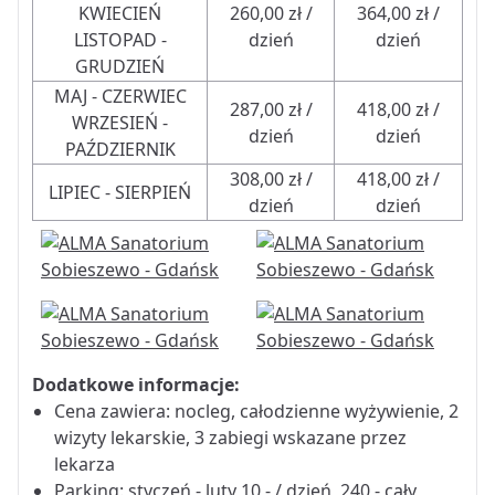
KWIECIEŃ
260,00 zł /
364,00 zł /
LISTOPAD -
dzień
dzień
GRUDZIEŃ
MAJ - CZERWIEC
287,00 zł /
418,00 zł /
WRZESIEŃ -
dzień
dzień
PAŹDZIERNIK
308,00 zł /
418,00 zł /
LIPIEC - SIERPIEŃ
dzień
dzień
Dodatkowe informacje:
Cena zawiera: nocleg, całodzienne wyżywienie, 2
wizyty lekarskie, 3 zabiegi wskazane przez
lekarza
Parking: styczeń - luty 10,- / dzień, 240,- cały