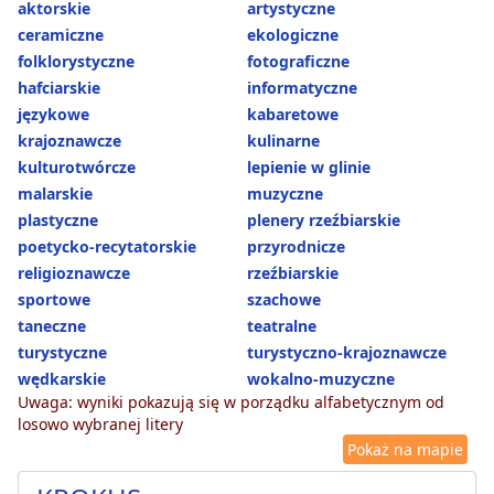
aktorskie
artystyczne
ceramiczne
ekologiczne
folklorystyczne
fotograficzne
hafciarskie
informatyczne
językowe
kabaretowe
krajoznawcze
kulinarne
kulturotwórcze
lepienie w glinie
malarskie
muzyczne
plastyczne
plenery rzeźbiarskie
poetycko-recytatorskie
przyrodnicze
religioznawcze
rzeźbiarskie
sportowe
szachowe
taneczne
teatralne
turystyczne
turystyczno-krajoznawcze
wędkarskie
wokalno-muzyczne
Uwaga: wyniki pokazują się w porządku alfabetycznym od
losowo wybranej litery
Pokaż na mapie