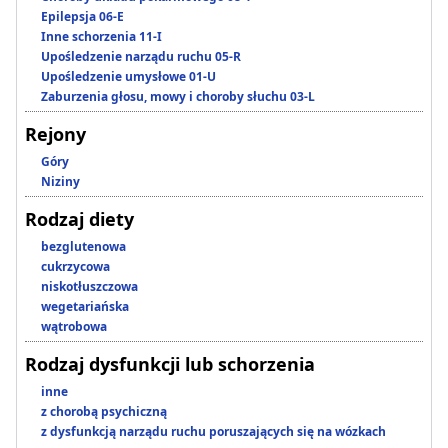
Epilepsja 06-E
Inne schorzenia 11-I
Upośledzenie narządu ruchu 05-R
Upośledzenie umysłowe 01-U
Zaburzenia głosu, mowy i choroby słuchu 03-L
Rejony
Góry
Niziny
Rodzaj diety
bezglutenowa
cukrzycowa
niskotłuszczowa
wegetariańska
wątrobowa
Rodzaj dysfunkcji lub schorzenia
inne
z chorobą psychiczną
z dysfunkcją narządu ruchu poruszających się na wózkach