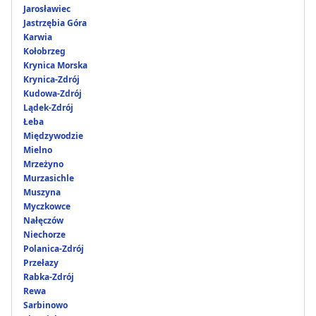
Jarosławiec
Jastrzębia Góra
Karwia
Kołobrzeg
Krynica Morska
Krynica-Zdrój
Kudowa-Zdrój
Lądek-Zdrój
Łeba
Międzywodzie
Mielno
Mrzeżyno
Murzasichle
Muszyna
Myczkowce
Nałęczów
Niechorze
Polanica-Zdrój
Przełazy
Rabka-Zdrój
Rewa
Sarbinowo