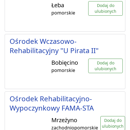
Łeba
Dodaj do
ulubionych
pomorskie
Ośrodek Wczasowo-
Rehabilitacyjny "U Pirata II"
Bobięcino
Dodaj do
ulubionych
pomorskie
Ośrodek Rehabilitacyjno-
Wypoczynkowy FAMA-STA
Mrzeżyno
Dodaj do
ulubionych
zachodniopomorskie