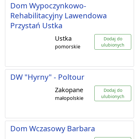
Dom Wypoczynkowo-
Rehabilitacyjny Lawendowa
Przystań Ustka
Ustka
Dodaj do
ulubionych
pomorskie
DW "Hyrny" - Poltour
Zakopane
Dodaj do
ulubionych
małopolskie
Dom Wczasowy Barbara