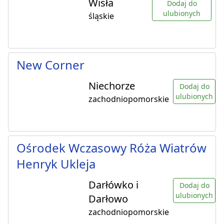
Wisła
Dodaj do
ulubionych
śląskie
New Corner
Niechorze
Dodaj do
ulubionych
zachodniopomorskie
Ośrodek Wczasowy Róża Wiatrów
Henryk Ukleja
Darłówko i
Dodaj do
ulubionych
Darłowo
zachodniopomorskie