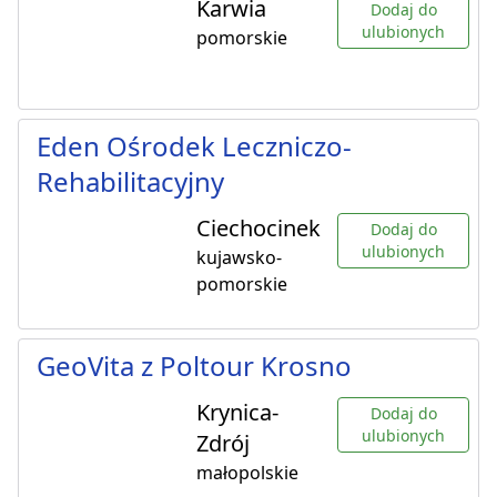
Karwia
Dodaj do
ulubionych
pomorskie
Eden Ośrodek Leczniczo-
Rehabilitacyjny
Ciechocinek
Dodaj do
ulubionych
kujawsko-
pomorskie
GeoVita z Poltour Krosno
Krynica-
Dodaj do
ulubionych
Zdrój
małopolskie