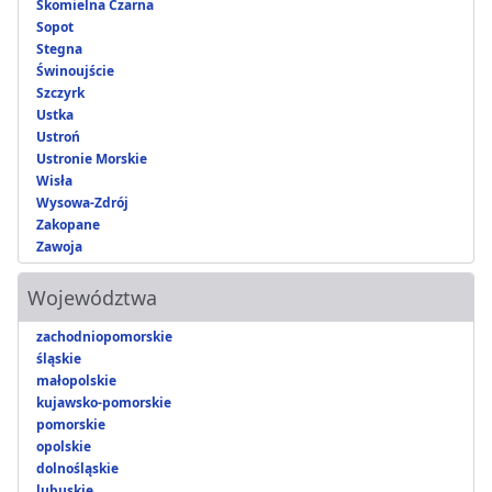
Skomielna Czarna
Sopot
Stegna
Świnoujście
Szczyrk
Ustka
Ustroń
Ustronie Morskie
Wisła
Wysowa-Zdrój
Zakopane
Zawoja
Województwa
zachodniopomorskie
śląskie
małopolskie
kujawsko-pomorskie
pomorskie
opolskie
dolnośląskie
lubuskie