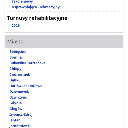
Szkoleniowy
Usprawniająco - rekreacyjny
Turnusy rehabilitacyjne
2026
Miasta
Bobięcino
Brenna
Bukowina Tatrzańska
Chłopy
Ciechocinek
Dąbki
Darłówko i Darłowo
Dziwnówek
Dźwirzyno
Gdynia
Głogów
Iwonicz-Zdrój
Jantar
Jarnołtówek