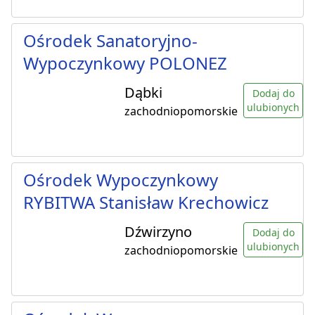
Ośrodek Sanatoryjno-
Wypoczynkowy POLONEZ
Dąbki
Dodaj do
ulubionych
zachodniopomorskie
Ośrodek Wypoczynkowy
RYBITWA Stanisław Krechowicz
Dźwirzyno
Dodaj do
ulubionych
zachodniopomorskie