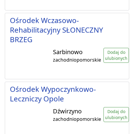
Ośrodek Wczasowo-
Rehabilitacyjny SŁONECZNY
BRZEG
Sarbinowo
Dodaj do
ulubionych
zachodniopomorskie
Ośrodek Wypoczynkowo-
Leczniczy Opole
Dźwirzyno
Dodaj do
ulubionych
zachodniopomorskie