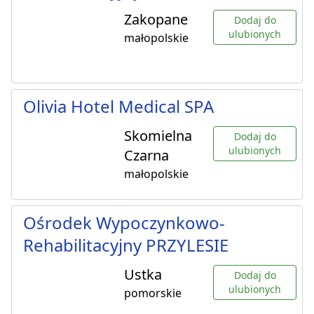
Zakopane
Dodaj do
ulubionych
małopolskie
Olivia Hotel Medical SPA
Skomielna
Dodaj do
ulubionych
Czarna
małopolskie
Ośrodek Wypoczynkowo-
Rehabilitacyjny PRZYLESIE
Ustka
Dodaj do
ulubionych
pomorskie