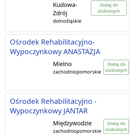
Kudowa-
Dodaj do
ulubionych
Zdrój
dolnośląskie
Ośrodek Rehabilitacyjno-
Wypoczynkowy ANASTAZJA
Mielno
Dodaj do
ulubionych
zachodniopomorskie
Ośrodek Rehabilitacyjno -
Wypoczynkowy JANTAR
Międzywodzie
Dodaj do
ulubionych
zachodniopomorskie