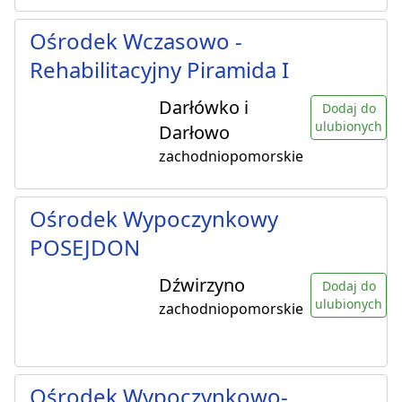
Ośrodek Wczasowo -
Rehabilitacyjny Piramida I
Darłówko i
Dodaj do
ulubionych
Darłowo
zachodniopomorskie
Ośrodek Wypoczynkowy
POSEJDON
Dźwirzyno
Dodaj do
ulubionych
zachodniopomorskie
Ośrodek Wypoczynkowo-