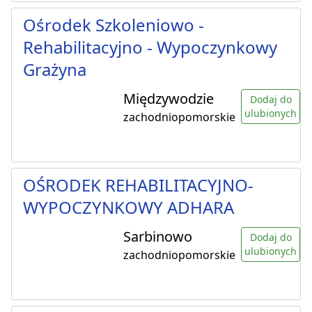
Ośrodek Szkoleniowo -
Rehabilitacyjno - Wypoczynkowy
Grażyna
Międzywodzie
Dodaj do
ulubionych
zachodniopomorskie
OŚRODEK REHABILITACYJNO-
WYPOCZYNKOWY ADHARA
Sarbinowo
Dodaj do
ulubionych
zachodniopomorskie