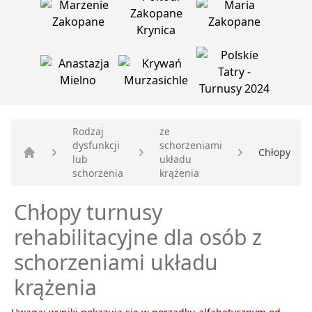
Rodzaj
ze
dysfunkcji
schorzeniami
Chłopy
lub
układu
Strona główna
schorzenia
krążenia
Chłopy turnusy
rehabilitacyjne dla osób z
schorzeniami układu
krążenia