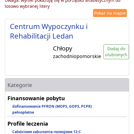
Uwaga: wyniki pokazują się w porządku alfabetycznym od
losowo wybranej litery
Pokaż na mapie
Centrum Wypoczynku i
Rehabilitacji Ledan
Chłopy
Dodaj do
ulubionych
zachodniopomorskie
Kategorie
Finansowanie pobytu
dofinansowanie PFRON (MOPS, GOPS, PCPR)
pełnopłatne
Profile leczenia
Całościowe zaburzenia rozwojowe 12-C