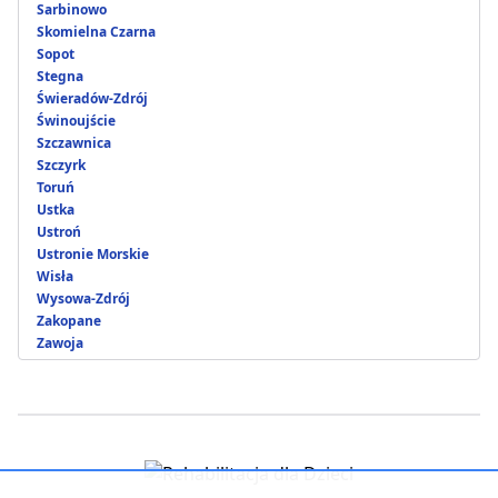
Sarbinowo
Skomielna Czarna
Sopot
Stegna
Świeradów-Zdrój
Świnoujście
Szczawnica
Szczyrk
Toruń
Ustka
Ustroń
Ustronie Morskie
Wisła
Wysowa-Zdrój
Zakopane
Zawoja