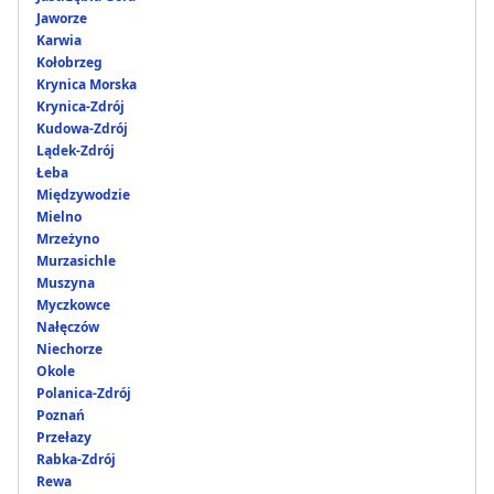
Jaworze
Karwia
Kołobrzeg
Krynica Morska
Krynica-Zdrój
Kudowa-Zdrój
Lądek-Zdrój
Łeba
Międzywodzie
Mielno
Mrzeżyno
Murzasichle
Muszyna
Myczkowce
Nałęczów
Niechorze
Okole
Polanica-Zdrój
Poznań
Przełazy
Rabka-Zdrój
Rewa