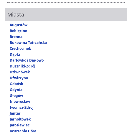
Miasta
Augustów
Bobięcino
Brenna
Bukowina Tatrzańska
Ciechocinek
Dąbki
Darłówko i Darłowo
Duszniki-Zdrój
Dziwnówek
Dźwirzyno
Gdańsk
Gdynia
Głogów
Inowrocław
Iwonicz-Zdrój
Jantar
Jarnołtówek
Jarosławiec
Jastrzębia Góra