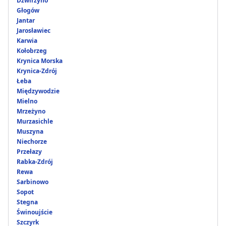
Dźwirzyno
Głogów
Jantar
Jarosławiec
Karwia
Kołobrzeg
Krynica Morska
Krynica-Zdrój
Łeba
Międzywodzie
Mielno
Mrzeżyno
Murzasichle
Muszyna
Niechorze
Przełazy
Rabka-Zdrój
Rewa
Sarbinowo
Sopot
Stegna
Świnoujście
Szczyrk