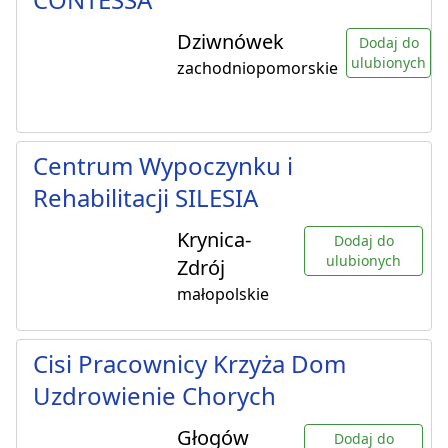
Dziwnówek
Dodaj do
ulubionych
zachodniopomorskie
Centrum Wypoczynku i
Rehabilitacji SILESIA
Krynica-
Dodaj do
ulubionych
Zdrój
małopolskie
Cisi Pracownicy Krzyża Dom
Uzdrowienie Chorych
Głogów
Dodaj do