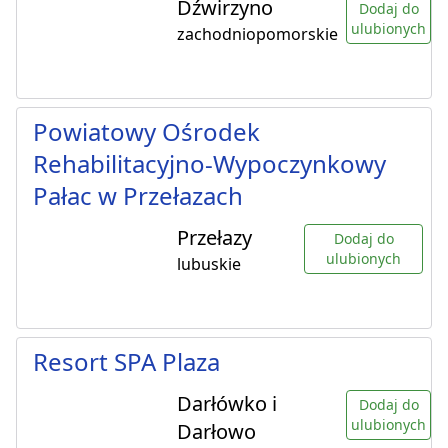
Dźwirzyno
Dodaj do
ulubionych
zachodniopomorskie
Powiatowy Ośrodek
Rehabilitacyjno-Wypoczynkowy
Pałac w Przełazach
Przełazy
Dodaj do
ulubionych
lubuskie
Resort SPA Plaza
Darłówko i
Dodaj do
ulubionych
Darłowo