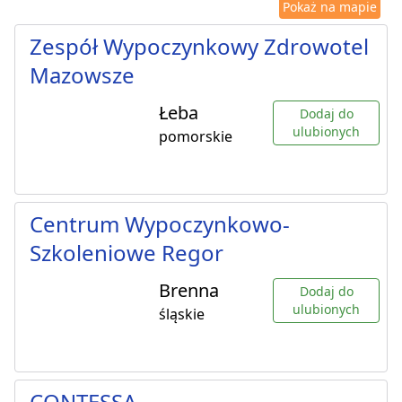
Pokaż na mapie
Zespół Wypoczynkowy Zdrowotel
Mazowsze
Łeba
Dodaj do
ulubionych
pomorskie
Centrum Wypoczynkowo-
Szkoleniowe Regor
Brenna
Dodaj do
ulubionych
śląskie
CONTESSA