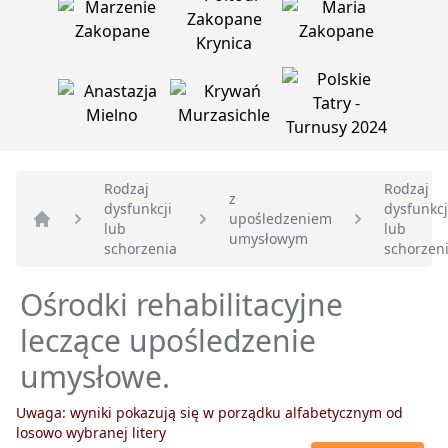
Rodzaj
Rodzaj
z
dysfunkcji
dysfunkcj
upośledzeniem
lub
lub
Strona główna
umysłowym
schorzenia
schorzen
Ośrodki rehabilitacyjne
leczące upośledzenie
umysłowe.
Uwaga: wyniki pokazują się w porządku alfabetycznym od
losowo wybranej litery