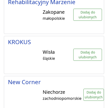
Rehabilitacyjny Marzenie
Zakopane
Dodaj do
ulubionych
małopolskie
KROKUS
Wisła
Dodaj do
ulubionych
śląskie
New Corner
Niechorze
Dodaj do
ulubionych
zachodniopomorskie