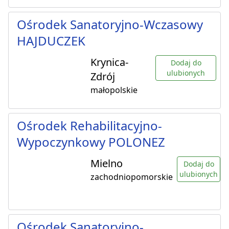
Ośrodek Sanatoryjno-Wczasowy
HAJDUCZEK
Krynica-
Dodaj do
ulubionych
Zdrój
małopolskie
Ośrodek Rehabilitacyjno-
Wypoczynkowy POLONEZ
Mielno
Dodaj do
ulubionych
zachodniopomorskie
Ośrodek Sanatoryjno-