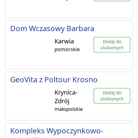
Dom Wczasowy Barbara
Karwia
Dodaj do
ulubionych
pomorskie
GeoVita z Poltour Krosno
Krynica-
Dodaj do
ulubionych
Zdrój
małopolskie
Kompleks Wypoczynkowo-