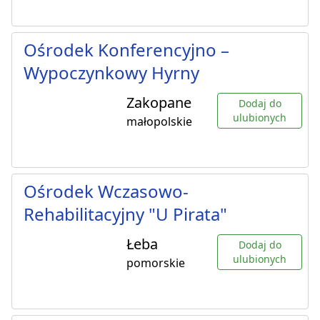
Ośrodek Konferencyjno –
Wypoczynkowy Hyrny
Zakopane
Dodaj do
ulubionych
małopolskie
Ośrodek Wczasowo-
Rehabilitacyjny "U Pirata"
Łeba
Dodaj do
ulubionych
pomorskie