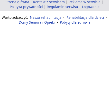
Strona główna
|
Kontakt z serwisem
|
Reklama w serwisie
|
Polityka prywatności
|
Regulamin serwisu
|
Logowanie
Warto zobaczyć:
Nasza rehabilitacja
-
Rehabilitacja dla dzieci
-
Domy Seniora i Opieki
-
Pobyty dla zdrowia