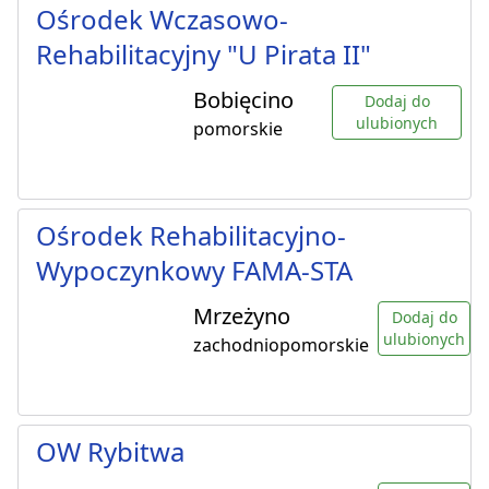
Ośrodek Wczasowo-
Rehabilitacyjny "U Pirata II"
Bobięcino
Dodaj do
ulubionych
pomorskie
Ośrodek Rehabilitacyjno-
Wypoczynkowy FAMA-STA
Mrzeżyno
Dodaj do
ulubionych
zachodniopomorskie
OW Rybitwa