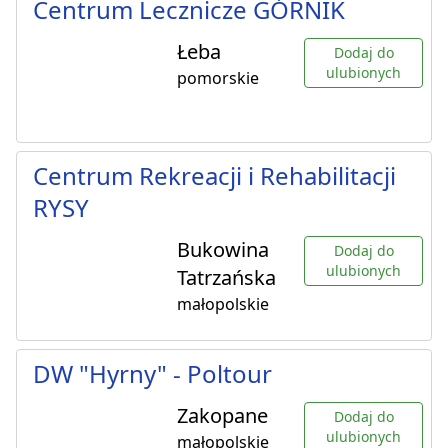
Centrum Lecznicze GÓRNIK
Łeba
Dodaj do
ulubionych
pomorskie
Centrum Rekreacji i Rehabilitacji
RYSY
Bukowina
Dodaj do
ulubionych
Tatrzańska
małopolskie
DW "Hyrny" - Poltour
Zakopane
Dodaj do
ulubionych
małopolskie