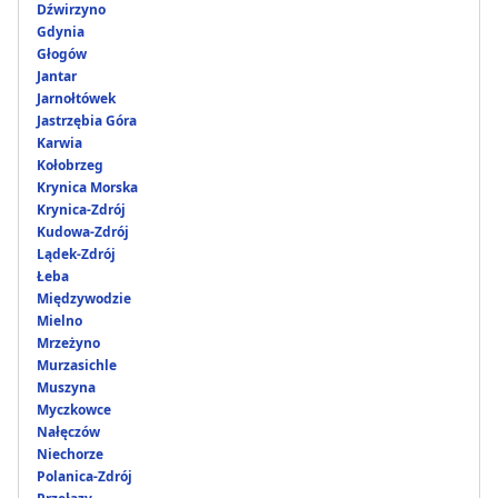
Dźwirzyno
Gdynia
Głogów
Jantar
Jarnołtówek
Jastrzębia Góra
Karwia
Kołobrzeg
Krynica Morska
Krynica-Zdrój
Kudowa-Zdrój
Lądek-Zdrój
Łeba
Międzywodzie
Mielno
Mrzeżyno
Murzasichle
Muszyna
Myczkowce
Nałęczów
Niechorze
Polanica-Zdrój