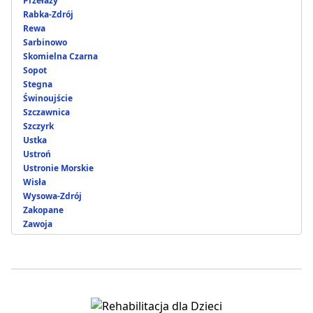
Przełazy
Rabka-Zdrój
Rewa
Sarbinowo
Skomielna Czarna
Sopot
Stegna
Świnoujście
Szczawnica
Szczyrk
Ustka
Ustroń
Ustronie Morskie
Wisła
Wysowa-Zdrój
Zakopane
Zawoja