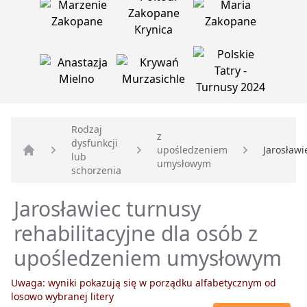
Rodzaj
z
dysfunkcji
upośledzeniem
Jarosławi
lub
Strona główna
umysłowym
schorzenia
Jarosławiec turnusy
rehabilitacyjne dla osób z
upośledzeniem umysłowym
Uwaga: wyniki pokazują się w porządku alfabetycznym od
losowo wybranej litery