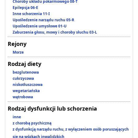
Choroby układu pokarmowego 08-T
Epilepsja 06-E
Inne schorzenia 11-I
Upośledzenie narządu ruchu 05-R
Upośledzenie umysłowe 01-U
Zaburzenia głosu, mowy i choroby słuchu 03-L
Rejony
Morze
Rodzaj diety
bezglutenowa
cukrzycowa
niskotłuszczowa
wegetariańska
wątrobowa
Rodzaj dysfunkcji lub schorzenia
inne
z chorobą psychiczną
z dysfunkcją narządu ruchu, z wyłączeniem osób poruszających
się na wózkach inwalidzkich