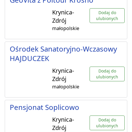
Krynica-
Dodaj do
ulubionych
Zdrój
małopolskie
Ośrodek Sanatoryjno-Wczasowy
HAJDUCZEK
Krynica-
Dodaj do
ulubionych
Zdrój
małopolskie
Pensjonat Soplicowo
Krynica-
Dodaj do
ulubionych
Zdrój