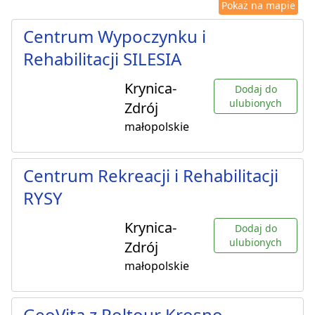
Pokaż na mapie
Centrum Wypoczynku i
Rehabilitacji SILESIA
Krynica-
Dodaj do
ulubionych
Zdrój
małopolskie
Centrum Rekreacji i Rehabilitacji
RYSY
Krynica-
Dodaj do
ulubionych
Zdrój
małopolskie
GeoVita z Poltour Krosno