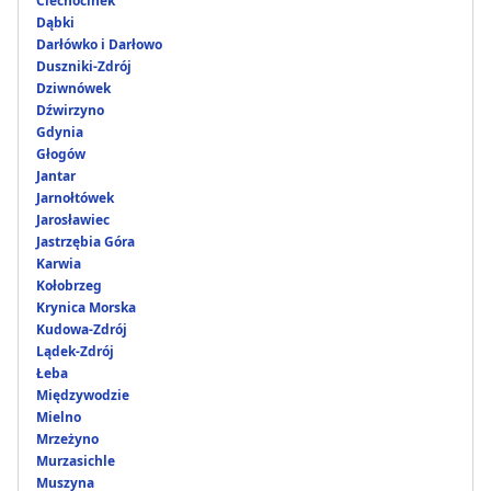
Ciechocinek
Dąbki
Darłówko i Darłowo
Duszniki-Zdrój
Dziwnówek
Dźwirzyno
Gdynia
Głogów
Jantar
Jarnołtówek
Jarosławiec
Jastrzębia Góra
Karwia
Kołobrzeg
Krynica Morska
Kudowa-Zdrój
Lądek-Zdrój
Łeba
Międzywodzie
Mielno
Mrzeżyno
Murzasichle
Muszyna