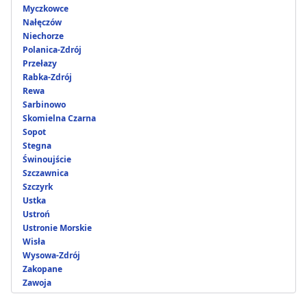
Myczkowce
Nałęczów
Niechorze
Polanica-Zdrój
Przełazy
Rabka-Zdrój
Rewa
Sarbinowo
Skomielna Czarna
Sopot
Stegna
Świnoujście
Szczawnica
Szczyrk
Ustka
Ustroń
Ustronie Morskie
Wisła
Wysowa-Zdrój
Zakopane
Zawoja