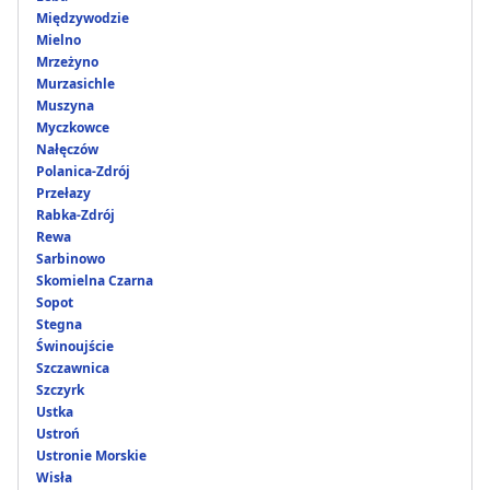
Międzywodzie
Mielno
Mrzeżyno
Murzasichle
Muszyna
Myczkowce
Nałęczów
Polanica-Zdrój
Przełazy
Rabka-Zdrój
Rewa
Sarbinowo
Skomielna Czarna
Sopot
Stegna
Świnoujście
Szczawnica
Szczyrk
Ustka
Ustroń
Ustronie Morskie
Wisła