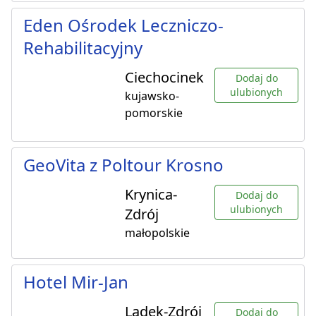
Eden Ośrodek Leczniczo-
Rehabilitacyjny
Ciechocinek
Dodaj do
ulubionych
kujawsko-
pomorskie
GeoVita z Poltour Krosno
Krynica-
Dodaj do
ulubionych
Zdrój
małopolskie
Hotel Mir-Jan
Lądek-Zdrój
Dodaj do