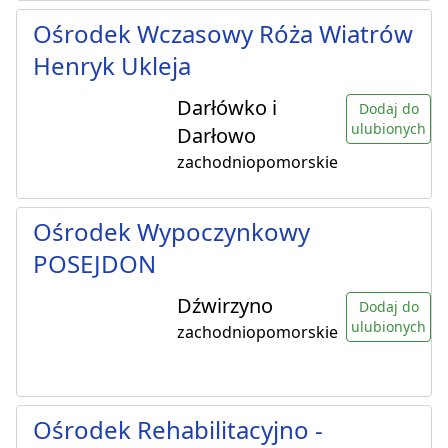
Ośrodek Wczasowy Róża Wiatrów
Henryk Ukleja
Darłówko i
Dodaj do
ulubionych
Darłowo
zachodniopomorskie
Ośrodek Wypoczynkowy
POSEJDON
Dźwirzyno
Dodaj do
ulubionych
zachodniopomorskie
Ośrodek Rehabilitacyjno -