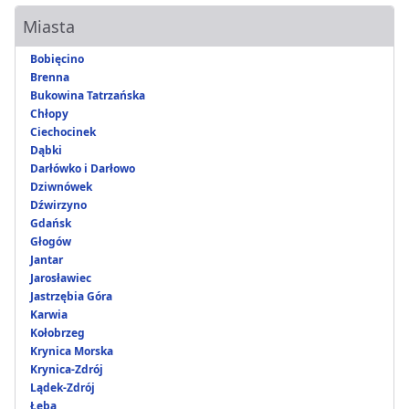
Miasta
Bobięcino
Brenna
Bukowina Tatrzańska
Chłopy
Ciechocinek
Dąbki
Darłówko i Darłowo
Dziwnówek
Dźwirzyno
Gdańsk
Głogów
Jantar
Jarosławiec
Jastrzębia Góra
Karwia
Kołobrzeg
Krynica Morska
Krynica-Zdrój
Lądek-Zdrój
Łeba