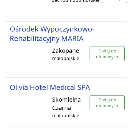
zachodniopomorskie
Ośrodek Wypoczynkowo-
Rehabilitacyjny MARIA
Zakopane
Dodaj do
ulubionych
małopolskie
Olivia Hotel Medical SPA
Skomielna
Dodaj do
ulubionych
Czarna
małopolskie