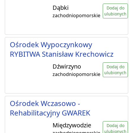
Dąbki
Dodaj do
ulubionych
zachodniopomorskie
Ośrodek Wypoczynkowy
RYBITWA Stanisław Krechowicz
Dźwirzyno
Dodaj do
ulubionych
zachodniopomorskie
Ośrodek Wczasowo -
Rehabilitacyjny GWAREK
Międzywodzie
Dodaj do
ulubionych