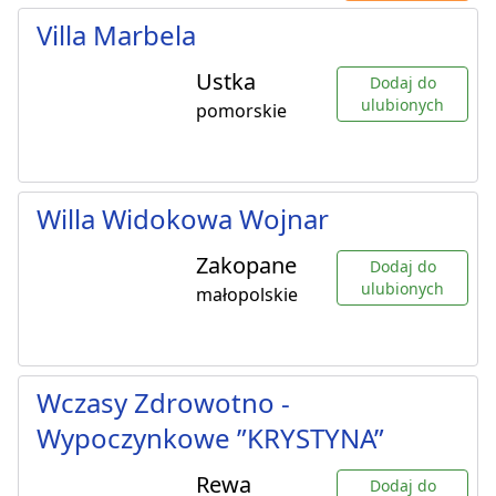
Villa Marbela
Ustka
Dodaj do
ulubionych
pomorskie
Willa Widokowa Wojnar
Zakopane
Dodaj do
ulubionych
małopolskie
Wczasy Zdrowotno -
Wypoczynkowe ”KRYSTYNA”
Rewa
Dodaj do