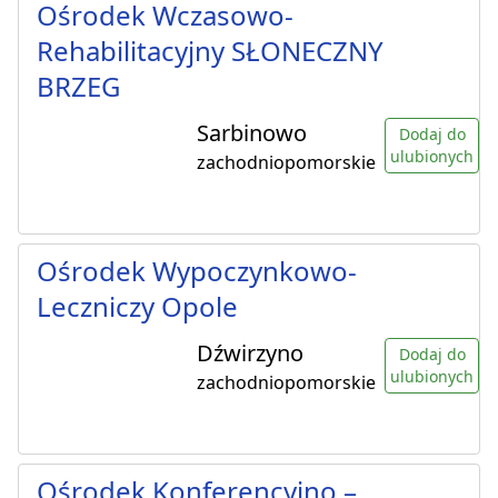
Ośrodek Wczasowo-
Rehabilitacyjny SŁONECZNY
BRZEG
Sarbinowo
Dodaj do
ulubionych
zachodniopomorskie
Ośrodek Wypoczynkowo-
Leczniczy Opole
Dźwirzyno
Dodaj do
ulubionych
zachodniopomorskie
Ośrodek Konferencyjno –