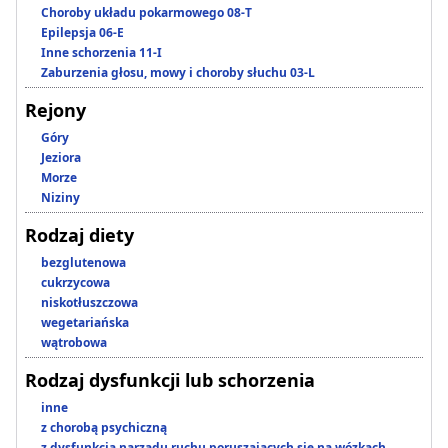
Choroby układu pokarmowego 08-T
Epilepsja 06-E
Inne schorzenia 11-I
Zaburzenia głosu, mowy i choroby słuchu 03-L
Rejony
Góry
Jeziora
Morze
Niziny
Rodzaj diety
bezglutenowa
cukrzycowa
niskotłuszczowa
wegetariańska
wątrobowa
Rodzaj dysfunkcji lub schorzenia
inne
z chorobą psychiczną
z dysfunkcją narządu ruchu poruszających się na wózkach