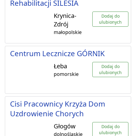
Rehabilitacji SILESIA
Krynica-
Dodaj do
ulubionych
Zdrój
małopolskie
Centrum Lecznicze GÓRNIK
Łeba
Dodaj do
ulubionych
pomorskie
Cisi Pracownicy Krzyża Dom
Uzdrowienie Chorych
Głogów
Dodaj do
ulubionych
dolnośląskie