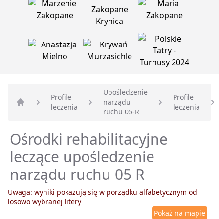
Upośledzenie
Profile
Profile
narządu
leczenia
leczenia
Strona główna
ruchu 05-R
Ośrodki rehabilitacyjne
leczące upośledzenie
narządu ruchu 05 R
Uwaga: wyniki pokazują się w porządku alfabetycznym od
losowo wybranej litery
Pokaż na mapie