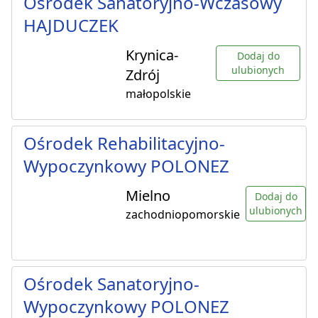
Ośrodek Sanatoryjno-Wczasowy
HAJDUCZEK
Krynica-
Dodaj do
ulubionych
Zdrój
małopolskie
Ośrodek Rehabilitacyjno-
Wypoczynkowy POLONEZ
Mielno
Dodaj do
ulubionych
zachodniopomorskie
Ośrodek Sanatoryjno-
Wypoczynkowy POLONEZ