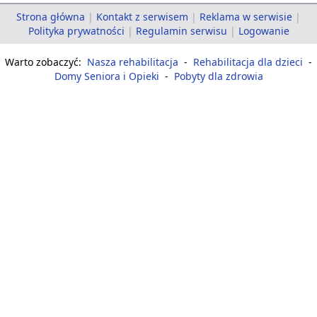
Strona główna
|
Kontakt z serwisem
|
Reklama w serwisie
|
Polityka prywatności
|
Regulamin serwisu
|
Logowanie
Warto zobaczyć:
Nasza rehabilitacja
-
Rehabilitacja dla dzieci
-
Domy Seniora i Opieki
-
Pobyty dla zdrowia