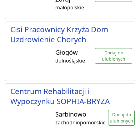
małopolskie
Cisi Pracownicy Krzyża Dom
Uzdrowienie Chorych
Głogów
Dodaj do
ulubionych
dolnośląskie
Centrum Rehabilitacji i
Wypoczynku SOPHIA-BRYZA
Sarbinowo
Dodaj do
ulubionych
zachodniopomorskie