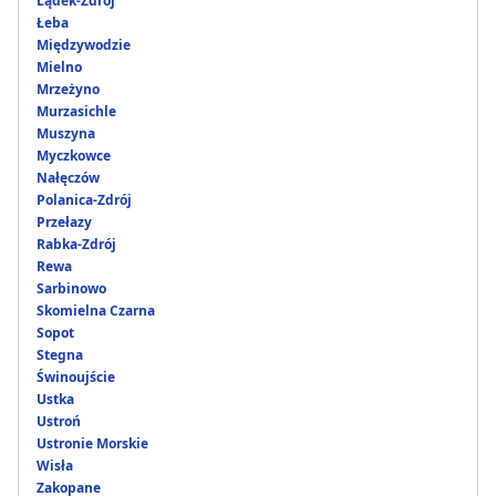
Lądek-Zdrój
Łeba
Międzywodzie
Mielno
Mrzeżyno
Murzasichle
Muszyna
Myczkowce
Nałęczów
Polanica-Zdrój
Przełazy
Rabka-Zdrój
Rewa
Sarbinowo
Skomielna Czarna
Sopot
Stegna
Świnoujście
Ustka
Ustroń
Ustronie Morskie
Wisła
Zakopane