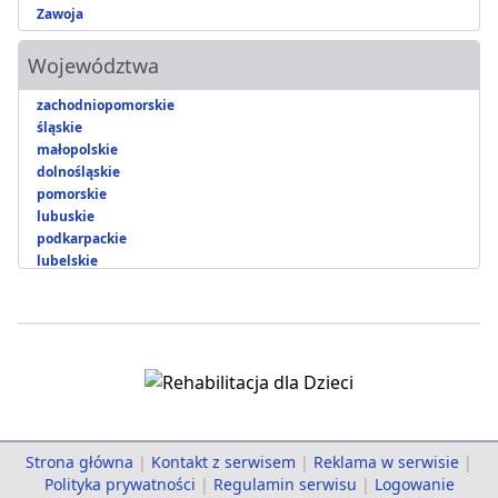
Zawoja
Województwa
zachodniopomorskie
śląskie
małopolskie
dolnośląskie
pomorskie
lubuskie
podkarpackie
lubelskie
Strona główna
|
Kontakt z serwisem
|
Reklama w serwisie
|
Polityka prywatności
|
Regulamin serwisu
|
Logowanie