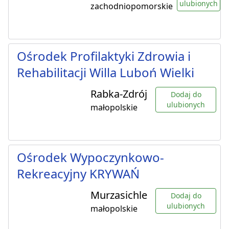
ulubionych
zachodniopomorskie
Ośrodek Profilaktyki Zdrowia i
Rehabilitacji Willa Luboń Wielki
Rabka-Zdrój
Dodaj do
ulubionych
małopolskie
Ośrodek Wypoczynkowo-
Rekreacyjny KRYWAŃ
Murzasichle
Dodaj do
ulubionych
małopolskie