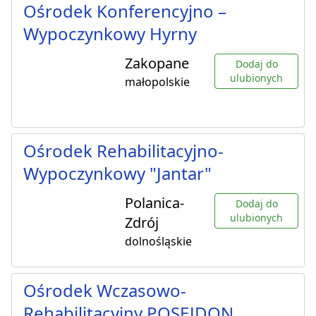
Ośrodek Konferencyjno –
Wypoczynkowy Hyrny
Zakopane
Dodaj do
ulubionych
małopolskie
Ośrodek Rehabilitacyjno-
Wypoczynkowy "Jantar"
Polanica-
Dodaj do
ulubionych
Zdrój
dolnośląskie
Ośrodek Wczasowo-
Rehabilitacyjny POSEJDON