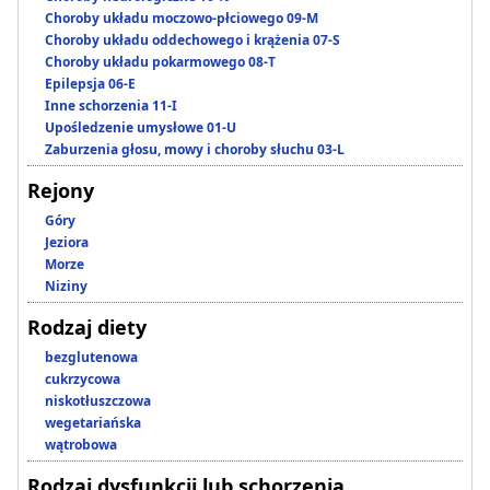
Choroby układu moczowo-płciowego 09-M
Choroby układu oddechowego i krążenia 07-S
Choroby układu pokarmowego 08-T
Epilepsja 06-E
Inne schorzenia 11-I
Upośledzenie umysłowe 01-U
Zaburzenia głosu, mowy i choroby słuchu 03-L
Rejony
Góry
Jeziora
Morze
Niziny
Rodzaj diety
bezglutenowa
cukrzycowa
niskotłuszczowa
wegetariańska
wątrobowa
Rodzaj dysfunkcji lub schorzenia