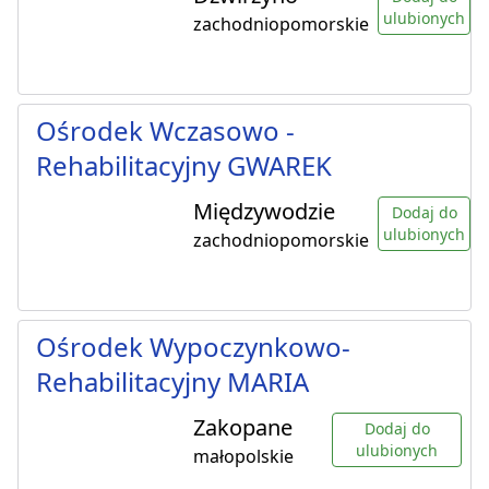
ulubionych
zachodniopomorskie
Ośrodek Wczasowo -
Rehabilitacyjny GWAREK
Międzywodzie
Dodaj do
ulubionych
zachodniopomorskie
Ośrodek Wypoczynkowo-
Rehabilitacyjny MARIA
Zakopane
Dodaj do
ulubionych
małopolskie