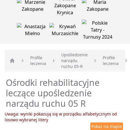
Upośledzenie
Profile
Profile
narządu
leczenia
leczenia
Strona główna
ruchu 05-R
Ośrodki rehabilitacyjne
leczące upośledzenie
narządu ruchu 05 R
Uwaga: wyniki pokazują się w porządku alfabetycznym od
losowo wybranej litery
Pokaż na mapie