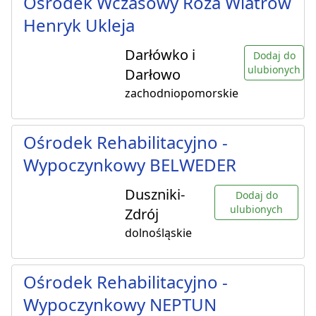
Ośrodek Wczasowy Róża Wiatrów
Henryk Ukleja
Darłówko i
Dodaj do
ulubionych
Darłowo
zachodniopomorskie
Ośrodek Rehabilitacyjno -
Wypoczynkowy BELWEDER
Duszniki-
Dodaj do
ulubionych
Zdrój
dolnośląskie
Ośrodek Rehabilitacyjno -
Wypoczynkowy NEPTUN