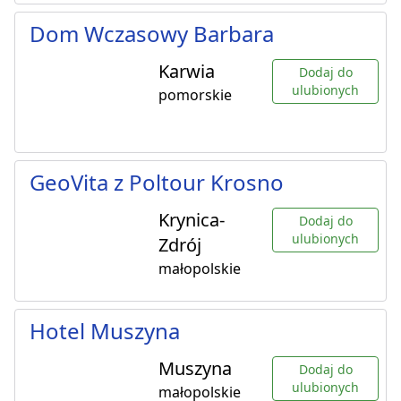
Dom Wczasowy Barbara
Karwia
Dodaj do
ulubionych
pomorskie
GeoVita z Poltour Krosno
Krynica-
Dodaj do
ulubionych
Zdrój
małopolskie
Hotel Muszyna
Muszyna
Dodaj do
ulubionych
małopolskie