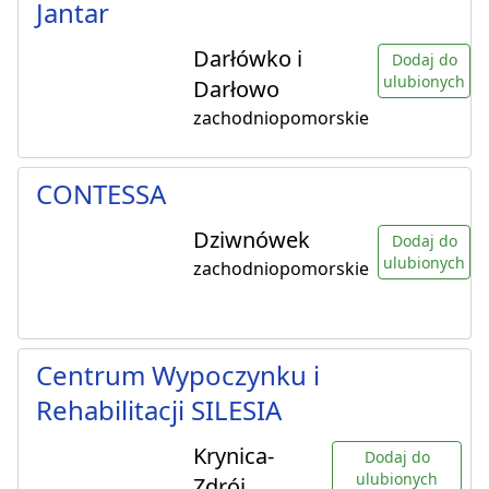
Jantar
Darłówko i
Dodaj do
ulubionych
Darłowo
zachodniopomorskie
CONTESSA
Dziwnówek
Dodaj do
ulubionych
zachodniopomorskie
Centrum Wypoczynku i
Rehabilitacji SILESIA
Krynica-
Dodaj do
ulubionych
Zdrój