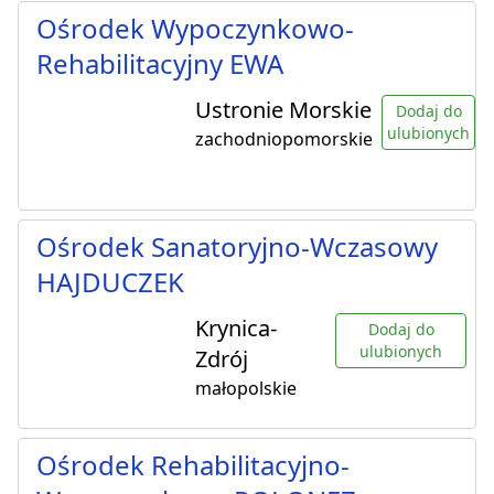
Ośrodek Wypoczynkowo-
Rehabilitacyjny EWA
Ustronie Morskie
Dodaj do
ulubionych
zachodniopomorskie
Ośrodek Sanatoryjno-Wczasowy
HAJDUCZEK
Krynica-
Dodaj do
ulubionych
Zdrój
małopolskie
Ośrodek Rehabilitacyjno-