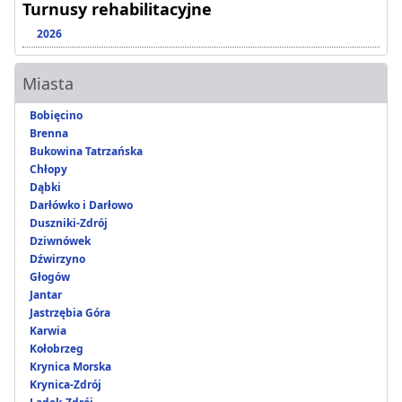
Turnusy rehabilitacyjne
2026
Miasta
Bobięcino
Brenna
Bukowina Tatrzańska
Chłopy
Dąbki
Darłówko i Darłowo
Duszniki-Zdrój
Dziwnówek
Dźwirzyno
Głogów
Jantar
Jastrzębia Góra
Karwia
Kołobrzeg
Krynica Morska
Krynica-Zdrój