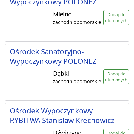
Wypoczynkowy POLONEZ
Mielno
Dodaj do
ulubionych
zachodniopomorskie
Ośrodek Sanatoryjno-
Wypoczynkowy POLONEZ
Dąbki
Dodaj do
ulubionych
zachodniopomorskie
Ośrodek Wypoczynkowy
RYBITWA Stanisław Krechowicz
Dźwirzyno
Dodaj do