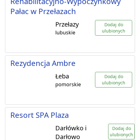
Rehabilitacyjno-Wypoczynkowy
Pałac w Przełazach
Przełazy
Dodaj do
ulubionych
lubuskie
Rezydencja Ambre
Łeba
Dodaj do
ulubionych
pomorskie
Resort SPA Plaza
Darłówko i
Dodaj do
ulubionych
Darłowo