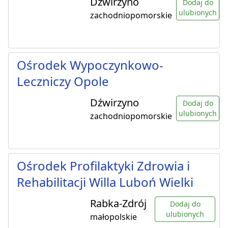
Dźwirzyno
Dodaj do
ulubionych
zachodniopomorskie
Ośrodek Wypoczynkowo-
Leczniczy Opole
Dźwirzyno
Dodaj do
ulubionych
zachodniopomorskie
Ośrodek Profilaktyki Zdrowia i
Rehabilitacji Willa Luboń Wielki
Rabka-Zdrój
Dodaj do
ulubionych
małopolskie