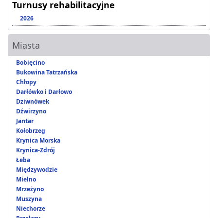
Turnusy rehabilitacyjne
2026
Miasta
Bobięcino
Bukowina Tatrzańska
Chłopy
Darłówko i Darłowo
Dziwnówek
Dźwirzyno
Jantar
Kołobrzeg
Krynica Morska
Krynica-Zdrój
Łeba
Międzywodzie
Mielno
Mrzeżyno
Muszyna
Niechorze