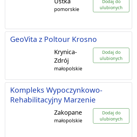
Ustka
Dodaj do
ulubionych
pomorskie
GeoVita z Poltour Krosno
Krynica-
Dodaj do
ulubionych
Zdrój
małopolskie
Kompleks Wypoczynkowo-
Rehabilitacyjny Marzenie
Zakopane
Dodaj do
ulubionych
małopolskie