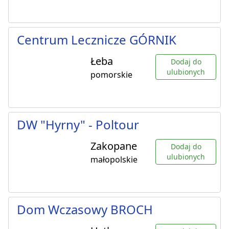
Centrum Lecznicze GÓRNIK
Łeba
Dodaj do
ulubionych
pomorskie
DW "Hyrny" - Poltour
Zakopane
Dodaj do
ulubionych
małopolskie
Dom Wczasowy BROCH