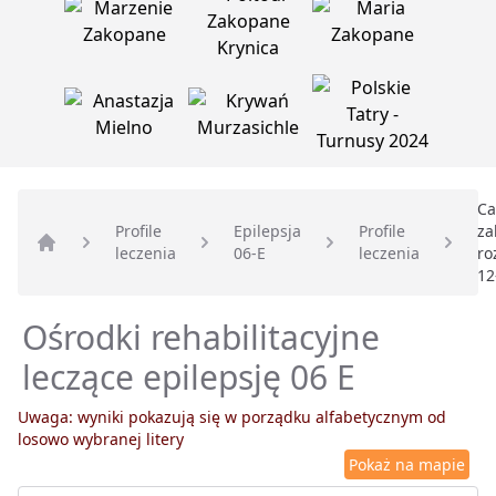
Ca
Profile
Epilepsja
Profile
za
leczenia
06-E
leczenia
ro
Strona główna
12
Ośrodki rehabilitacyjne
leczące epilepsję 06 E
Uwaga: wyniki pokazują się w porządku alfabetycznym od
losowo wybranej litery
Pokaż na mapie