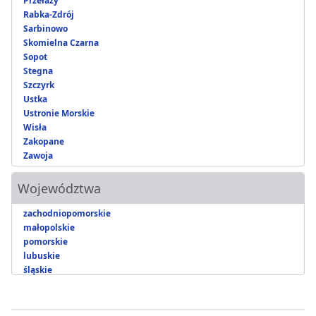
Przełazy
Rabka-Zdrój
Sarbinowo
Skomielna Czarna
Sopot
Stegna
Szczyrk
Ustka
Ustronie Morskie
Wisła
Zakopane
Zawoja
Województwa
zachodniopomorskie
małopolskie
pomorskie
lubuskie
śląskie