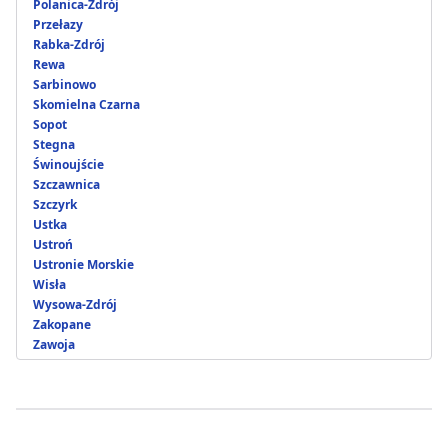
Polanica-Zdrój
Przełazy
Rabka-Zdrój
Rewa
Sarbinowo
Skomielna Czarna
Sopot
Stegna
Świnoujście
Szczawnica
Szczyrk
Ustka
Ustroń
Ustronie Morskie
Wisła
Wysowa-Zdrój
Zakopane
Zawoja