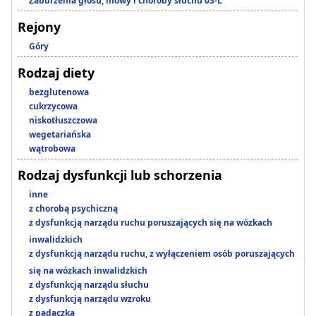
Zaburzenia głosu, mowy i choroby słuchu 03-L
Rejony
Góry
Rodzaj diety
bezglutenowa
cukrzycowa
niskotłuszczowa
wegetariańska
wątrobowa
Rodzaj dysfunkcji lub schorzenia
inne
z chorobą psychiczną
z dysfunkcją narządu ruchu poruszających się na wózkach
inwalidzkich
z dysfunkcją narządu ruchu, z wyłączeniem osób poruszających
się na wózkach inwalidzkich
z dysfunkcją narządu słuchu
z dysfunkcją narządu wzroku
z padaczką