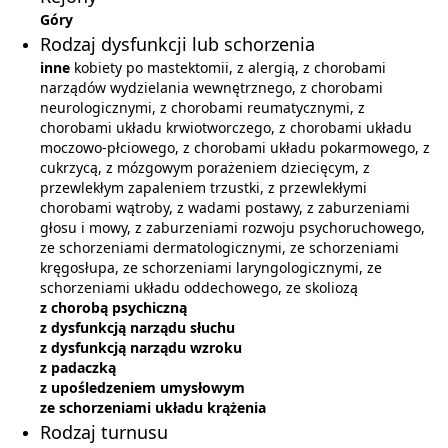
Góry
Rodzaj dysfunkcji lub schorzenia
inne
kobiety po mastektomii, z alergią, z chorobami
narządów wydzielania wewnętrznego, z chorobami
neurologicznymi, z chorobami reumatycznymi, z
chorobami układu krwiotworczego, z chorobami układu
moczowo-płciowego, z chorobami układu pokarmowego, z
cukrzycą, z mózgowym porażeniem dziecięcym, z
przewlekłym zapaleniem trzustki, z przewlekłymi
chorobami wątroby, z wadami postawy, z zaburzeniami
głosu i mowy, z zaburzeniami rozwoju psychoruchowego,
ze schorzeniami dermatologicznymi, ze schorzeniami
kręgosłupa, ze schorzeniami laryngologicznymi, ze
schorzeniami układu oddechowego, ze skoliozą
z chorobą psychiczną
z dysfunkcją narządu słuchu
z dysfunkcją narządu wzroku
z padaczką
z upośledzeniem umysłowym
ze schorzeniami układu krążenia
Rodzaj turnusu